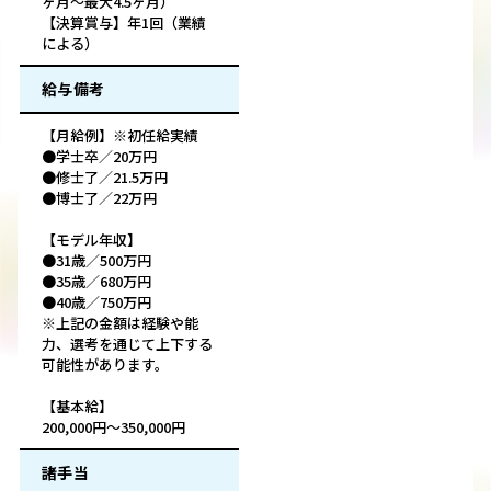
ヶ月～最大4.5ヶ月）
【決算賞与】年1回（業績
による）
給与備考
【月給例】※初任給実績
●学士卒／20万円
●修士了／21.5万円
●博士了／22万円
【モデル年収】
●31歳／500万円
●35歳／680万円
●40歳／750万円
※上記の金額は経験や能
力、選考を通じて上下する
可能性があります。
【基本給】
200,000円～350,000円
諸手当