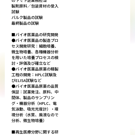
の下で下記業務担当
製剤原料／包装資材の受入
試験
バルク製品の試験
最終製品の試験
■バイオ医薬品の研究開発
●バイオ医薬品の製造プロ
セス開発研究：細胞培養、
微生物培養、各種機器分析
を用いた培養プロセスの検
討・評価及び確立など
●バイオ医薬品原薬の精製
工程の開発：HPLC試験及
びELISA試験など
●バイオ医薬品原薬の品質
保証：試薬発注、原料、中
間体、製品のサンプリン
グ・機器分析（HPLC、電
気泳動、吸光光度計）・環
境分析（水質、廃液なので
分析、微生物培養）
■再生医療分野に関する研