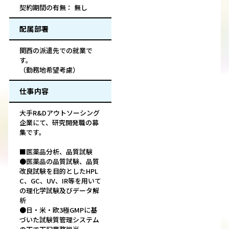
契約期間の有無： 無し
配属部署
関西の派遣先での就業で
す。
（勤務地希望考慮）
仕事内容
大手R&Dアウトソーシング
企業にて、研究開発職の募
集です。
■医薬品分析、品質試験
●医薬品の品質試験、品質
改良試験を目的としたHPL
C、GC、UV、IR等を用いて
の理化学試験及びデータ解
析
●日・米・欧3極GMPに基
づいた試験質管理システム