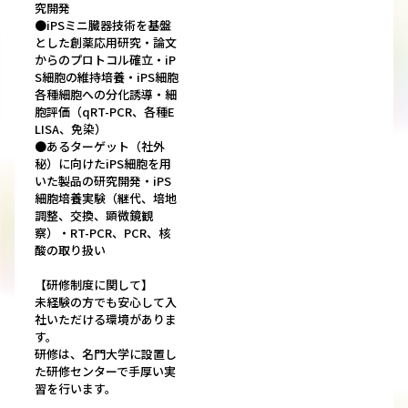
究開発
●iPSミニ臓器技術を基盤
とした創薬応用研究・論文
からのプロトコル確立・iP
S細胞の維持培養・iPS細胞
各種細胞への分化誘導・細
胞評価（qRT-PCR、各種E
LISA、免染）
●あるターゲット（社外
秘）に向けたiPS細胞を用
いた製品の研究開発・iPS
細胞培養実験（継代、培地
調整、交換、顕微鏡観
察）・RT-PCR、PCR、核
酸の取り扱い
【研修制度に関して】
未経験の方でも安心して入
社いただける環境がありま
す。
研修は、名門大学に設置し
た研修センターで手厚い実
習を行います。