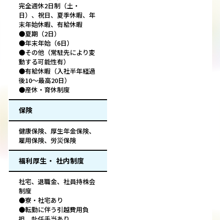
完全週休2日制（土・
日）、祝日、夏季休暇、年
末年始休暇、有給休暇
●夏期（2日）
●年末年始（6日）
●その他（常駐先により変
動する可能性有）
●有給休暇（入社半年経過
後10～最高20日）
●産休・育休制度
保険
健康保険、厚生年金保険、
雇用保険、労災保険
福利厚生・ 社内制度
社宅、退職金、社員持株会
制度
●寮・社宅あり
●転勤に伴う引越費用負
担、赴任手当あり