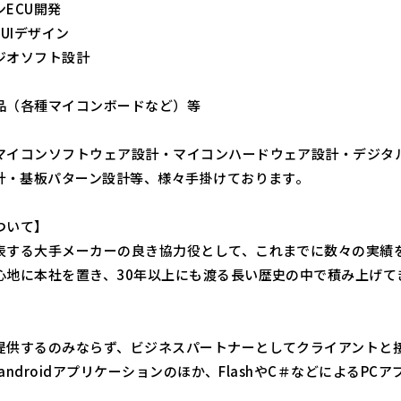
ECU開発
DUIデザイン
ジオソフト設計
品（各種マイコンボードなど）等
マイコンソフトウェア設計・マイコンハードウェア設計・デジタル
設計・基板パターン設計等、様々手掛けております。
ついて】
表する大手メーカーの良き協力役として、これまでに数々の実績
心地に本社を置き、30年以上にも渡る長い歴史の中で積み上げて
。
提供するのみならず、ビジネスパートナーとしてクライアントと
eやandroidアプリケーションのほか、FlashやC＃などによる