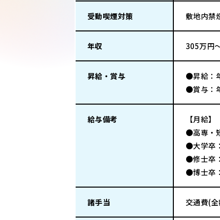
受動喫煙対策
敷地内禁
年収
305万円
昇給・賞与
●昇給：
●賞与：年
給与備考
【月給】
●高専・短
●大学卒：
●修士卒：
●博士卒：
諸手当
交通費(