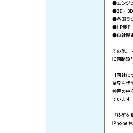
●エンジン
●2D・3
●各国ラ
●HP製作
●自社製
その他、
IC回路
【同社に
業界を代
神戸の中
ています
「技術を
iPhon