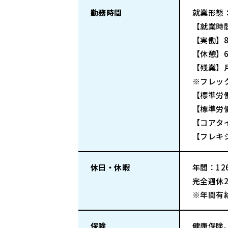
勤務時間
就業形態
【就業時間
【実働】
【休憩】6
【残業】
※フレッ
【標準労働
【標準労
【コアタイ
【フレキシ
休日・休暇
年間：126
完全週休
※年間有
保険
健康保険