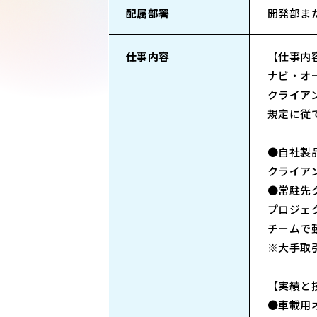
配属部署
開発部ま
仕事内容
【仕事内
ナビ・オ
クライア
規定に従
●自社製
クライア
●常駐先
プロジェ
チームで
※大手取
【実績と
●車載用