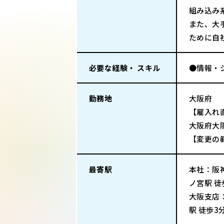
組み込み
また、大
ために自
必要な経験・ スキル
●情報・
勤務地
大阪府
【雇入れ
大阪府大
【変更の
最寄駅
本社：阪神
ノ宮駅 徒
大阪支店：
駅 徒歩3