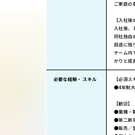
ご家庭の
【入社後
入社後、
同社独自
目途に独
チーム内
かりと成
必要な経験・ スキル
【必須ス
●4年制
【歓迎】
●業種・
●第二新
●販売／