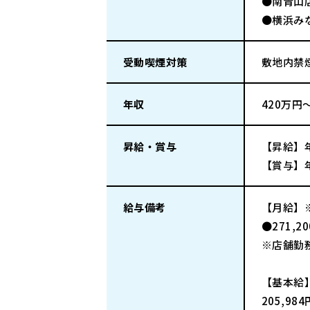
●南青山
●横浜みな
受動喫煙対策
敷地内禁
年収
420万円
昇給・賞与
【昇給】
【賞与】年
給与備考
【月給】
●271,
※店舗勤
【基本給
205,984