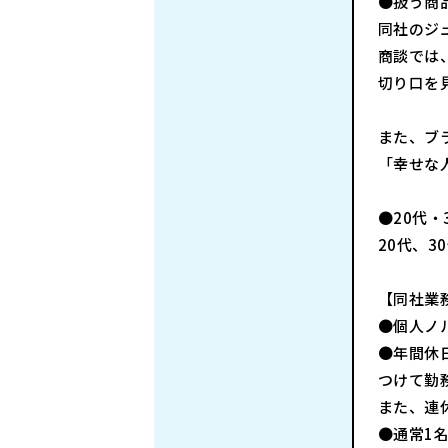
●扱う商
同社のジ
商談では
切り口を
また、ブ
「幸せな
●20代
20代、
【同社業
●個人ノ
●年間休
つけて勤
また、連
●通常1