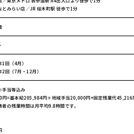
店／東京メトロ 表参道駅 A4出入口より徒歩で1分
とみらい店／JR 桜木町駅 徒歩で1分
煙
～
年1回（4月）
2回（7月・12月）
※手当等込み
200円=基本給205,984円＋地域手当20,000円+固定残業代45,2
務者の残業時間は月平均9.8時間です。
】
円