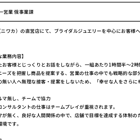
一営業 俄事業課
KA（ニワカ）の直営店にて、ブライダルジュエリーを中心にお客様
な業務内容】
たお客様とじっくりとお話をしながら、一組あたり1時間半～2時
ニーズを把握し商品を提案する、営業の仕事の中でも戦略的な部
の無い人へ無理な接客・提案をしないため、「幸せな人をさらに
ルマ無し、チームで協力
コンサルタントの仕事はチームプレイが重視されます。
マが無く、良好な人間関係の中で、店舗で目標を達成する体制のた
環境です。