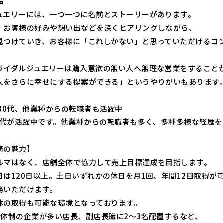
品
ュエリーには、一つ一つに名前とストーリーがあります。
、お客様の好みや想い出などを深くヒアリングしながら、
見つけていき、お客様に「これしかない」と思っていただけるコ
ライダルジュエリーは購入意欲の無い人へ無理な営業をすること
人をさらに幸せにする提案ができる」というやりがいもあります
・30代、他業種からの転職者も活躍中
30代が活躍中です。他業種からの転職者も多く、多種多様な経歴
務の魅力】
ルマはなく、店舗全体で協力して売上目標達成を目指します。
日は120日以上。土日いずれかの休日を月1回、年間12回取得が
務いただけます。
休の取得も可能な環境となっております。
名体制の企業が多い店長、副店長職に2～3名配置するなど、