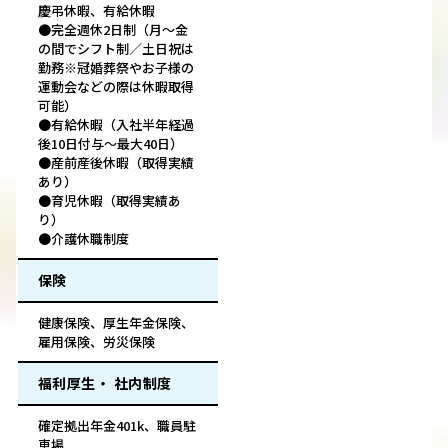
慶弔休暇、有給休暇
●完全週休2日制（月～金
の間でシフト制／土日祝は
勤務※冠婚葬祭やお子様の
運動会などの際は休暇取得
可能）
●有給休暇（入社半年経過
後10日付与～最大40日）
●産前産後休暇（取得実績
あり）
●育児休暇（取得実績あ
り）
●介護休職制度
保険
健康保険、厚生年金保険、
雇用保険、労災保険
福利厚生・ 社内制度
確定拠出年金401k、職員駐
車場