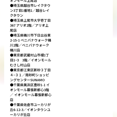
オンモール上尾店
●埼玉県越谷市レイクタウ
ン3丁目1番地1／越谷レイ
クタウン
●埼玉県上尾市大字壱丁目
367 アリオ2階／アリオ上
尾店
●埼玉県桶川市下日出谷東
2-15-1 ベニバナウォーク桶
川2階／ベニバナウォーク
桶川店
●東京都武蔵村山市榎1丁
目1−3 3階／イオンモール
むさし村山店
●東京都江東区新砂３丁目
４−３１／南砂町ショッピ
ングセンターSUNAMO
●千葉県美浜区豊砂1-1 イ
オンモール幕張新都心3階
／ イオンモール幕張新都心
店
●千葉県佐倉市ユーカリが
丘6-12-3／イオンタウンユ
ーカリが丘店