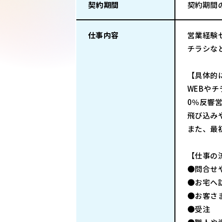
契約期間
契約期間
仕事内容
営業経験
チラシな
【具体的
WEBや
0％反響
飛び込み
また、最
【仕事の
●問合せ
●お宅へ
●お客さ
●受注