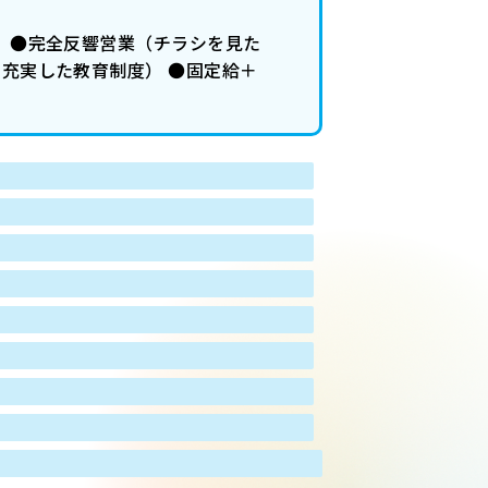
） ●完全反響営業（チラシを見た
る充実した教育制度） ●固定給＋