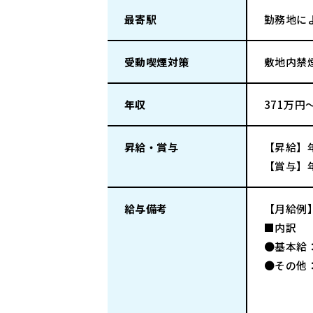
最寄駅
勤務地に
受動喫煙対策
敷地内禁
年収
371万円
昇給・賞与
【昇給】
【賞与】年
給与備考
【月給例
■内訳
●基本給：
●その他
頑張っ
売上実