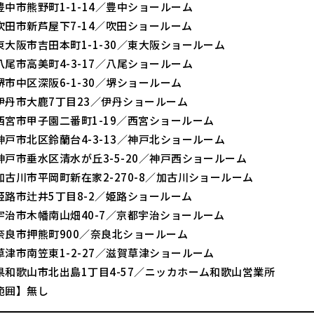
中市熊野町1-1-14／豊中ショールーム
吹田市新芦屋下7-14／吹田ショールーム
大阪市吉田本町1-1-30／東大阪ショールーム
尾市高美町4-3-17／八尾ショールーム
市中区深阪6-1-30／堺ショールーム
伊丹市大鹿7丁目23／伊丹ショールーム
西宮市甲子園二番町1-19／西宮ショールーム
戸市北区鈴蘭台4-3-13／神戸北ショールーム
神戸市垂水区清水が丘3-5-20／神戸西ショールーム
古川市平岡町新在家2-270-8／加古川ショールーム
姫路市辻井5丁目8-2／姫路ショールーム
宇治市木幡南山畑40-7／京都宇治ショールーム
奈良市押熊町900／奈良北ショールーム
津市南笠東1-2-27／滋賀草津ショールーム
県和歌山市北出島1丁目4-57／ニッカホーム和歌山営業所
範囲】無し