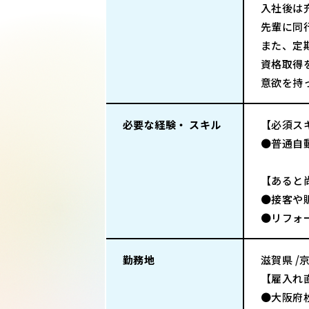
入社後は
先輩に同
また、定
資格取得
意欲を持
必要な経験・ スキル
【必須ス
●普通自
【あると
●接客や
●リフォ
勤務地
滋賀県 /
【雇入れ
●大阪府