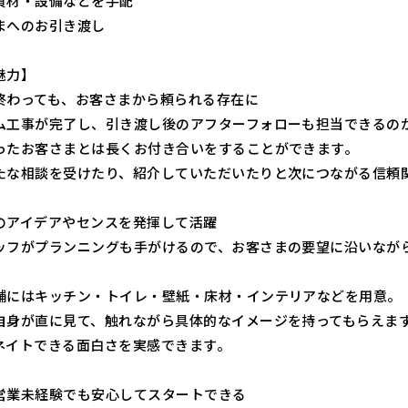
資材・設備などを手配
まへのお引き渡し
魅力】
終わっても、お客さまから頼られる存在に
ム工事が完了し、引き渡し後のアフターフォローも担当できるの
ったお客さまとは長くお付き合いをすることができます。
たな相談を受けたり、紹介していただいたりと次につながる信頼
のアイデアやセンスを発揮して活躍
ッフがプランニングも手がけるので、お客さまの要望に沿いなが
舗にはキッチン・トイレ・壁紙・床材・インテリアなどを用意。
自身が直に見て、触れながら具体的なイメージを持ってもらえま
ネイトできる面白さを実感できます。
営業未経験でも安心してスタートできる