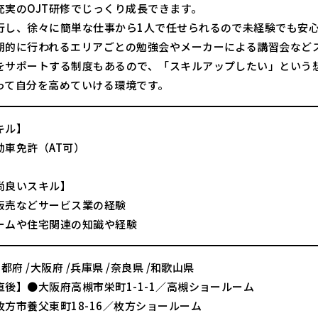
充実のOJT研修でじっくり成長できます。
行し、徐々に簡単な仕事から1人で任せられるので未経験でも安
期的に行われるエリアごとの勉強会やメーカーによる講習会など
をサポートする制度もあるので、「スキルアップしたい」という
って自分を高めていける環境です。
キル】
動車免許（AT可）
尚良いスキル】
販売などサービス業の経験
ームや住宅関連の知識や経験
京都府 /大阪府 /兵庫県 /奈良県 /和歌山県
直後】●大阪府高槻市栄町1-1-1／高槻ショールーム
枚方市養父東町18-16／枚方ショールーム