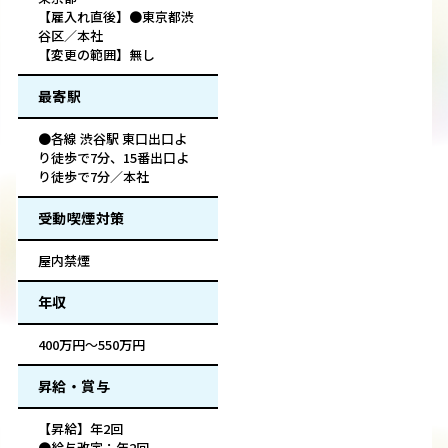
【雇入れ直後】●東京都渋
谷区／本社
【変更の範囲】無し
最寄駅
●各線 渋谷駅 東口出口よ
り徒歩で7分、15番出口よ
り徒歩で7分／本社
受動喫煙対策
屋内禁煙
年収
400万円～550万円
昇給・賞与
【昇給】年2回
●給与改定：年2回