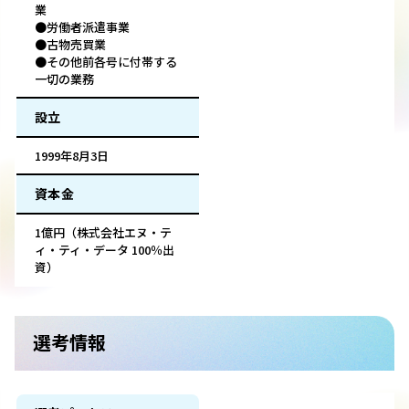
業
●労働者派遣事業
●古物売買業
●その他前各号に付帯する
一切の業務
設立
1999年8月3日
資本金
1億円（株式会社エヌ・テ
ィ・ティ・データ 100％出
資）
選考情報