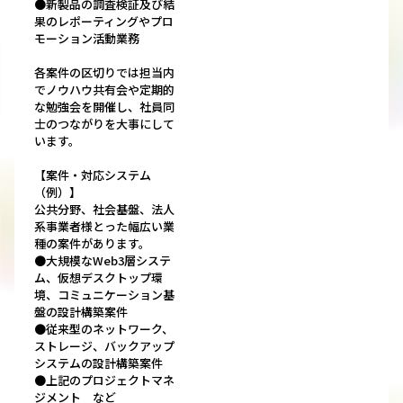
●新製品の調査検証及び結
果のレポーティングやプロ
モーション活動業務
各案件の区切りでは担当内
でノウハウ共有会や定期的
な勉強会を開催し、社員同
士のつながりを大事にして
います。
【案件・対応システム
（例）】
公共分野、社会基盤、法人
系事業者様とった幅広い業
種の案件があります。
●大規模なWeb3層システ
ム、仮想デスクトップ環
境、コミュニケーション基
盤の設計構築案件
●従来型のネットワーク、
ストレージ、バックアップ
システムの設計構築案件
●上記のプロジェクトマネ
ジメント など