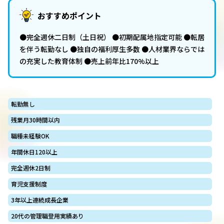
おすすめポイント
●完全週休二日制（土日祝） ●初期配属地指定可能 ●転居
を伴う転勤なし ●独自の福利厚生多数 ●人材業界ならでは
の充実した教育体制 ●売上前年比170%以上
転勤無し
残業月30時間以内
職種未経験OK
年間休日120以上
完全週休2日制
育児支援制度
3年以上連続成長企業
20代の管理職登用実績あり