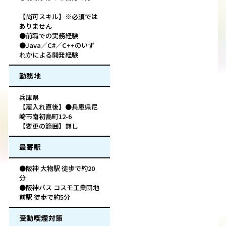
【尚可スキル】※必須では
ありません
●前職での実務経験
●Java／C#／C++のいず
れかによる開発経験
勤務地
兵庫県
【雇入れ直後】●兵庫県尼
崎市南初島町12-6
【変更の範囲】無し
最寄駅
●阪神 大物駅 徒歩で約20
分
●阪神バス コスモ工業団地
前駅 徒歩で約5分
受動喫煙対策