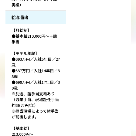
実績）
給与備考
【月給制】
●基本給213,000円～＋諸
手当
【モデル年収】
●393万円／入社5年目／27
歳
●537万円／入社14年目／3
3歳
●690万円／入社17年目／3
9歳
※別途、諸手当支給あり
（残業手当、現場赴任手当
約36 万円/年）
※担当現場によって諸手当
が前後します。
【基本給】
213,000円～