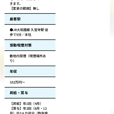
きます。
【変更の範囲】無し
最寄駅
●JR大和路線 久宝寺駅 徒
歩で5分／本社
受動喫煙対策
敷地内禁煙（喫煙場所あ
り）
年収
332万円～
昇給・賞与
【昇給】年1回（4月）
【賞与】年2回（6月・12
月）計3.6 か月分（昨年度