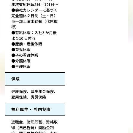
年次有給休暇5日＝121日～
●会社カレンダーに基づく
完全週休２日制（土・日）
※一部土曜出勤有（代休取
得）
●有給休暇：入社3 か月後
より10 日付与
●産前・産後休暇
●育児休暇
●子の看護休暇
●介護休暇
●生理休暇
保険
健康保険、厚生年金保険、
雇用保険、労災保険
福利厚生・ 社内制度
退職金、財形貯蓄、資格取
得（自己啓発）奨励金制