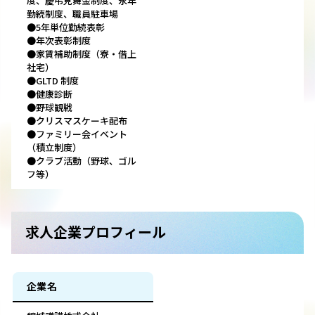
度、慶弔見舞金制度、永年
勤続制度、職員駐車場
●5年単位勤続表彰
●年次表彰制度
●家賃補助制度（寮・借上
社宅）
●GLTD 制度
●健康診断
●野球観戦
●クリスマスケーキ配布
●ファミリー会イベント
（積立制度）
●クラブ活動（野球、ゴル
フ等）
求人企業プロフィール
企業名