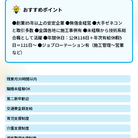
おすすめポイント
●創業85年以上の安定企業 ●無借金経営 ●大手ゼネコン
と取引多数 ●全国各地に施工事例有 ●未経験から技術系総
合職として活躍 ●年間休日：公休116日＋年次有給休暇5
日＝121日～ ●ジョブローテーション有（施工管理～営業
など）
残業月30時間以内
職種未経験OK
第二新卒歓迎
交通費全額支給
育児支援制度
介護支援制度
資格取得支援制度