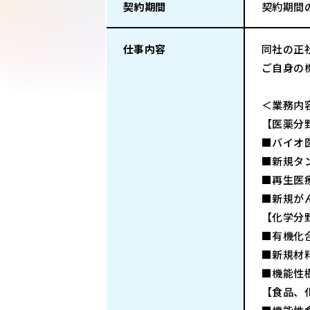
契約期間
契約期間
仕事内容
同社の正
ご自身の
＜業務内
【医薬分
■バイオ
■新規タ
■再生医
■新規が
【化学分
■有機化
■新規材
■機能性
【食品、