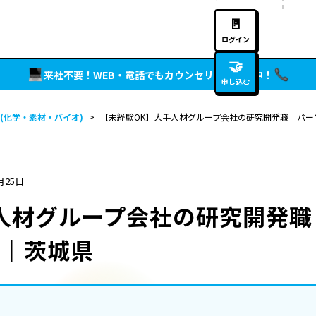
🚪
ログイン
🤝
来社不要！WEB・電話でもカウンセリング実施中！
申し込む
(化学・素材・バイオ)
>
【未経験OK】大手人材グループ会社の研究開発職｜パ
月25日
人材グループ会社の研究開発職
数｜茨城県