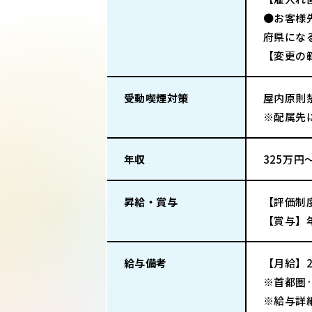
●お客様
府県にな
【変更の
受動喫煙対策
屋内原則
※配属先
年収
325万円
昇給・賞与
【評価制
【賞与】
給与備考
【月給】2
※首都圏·
※給与詳