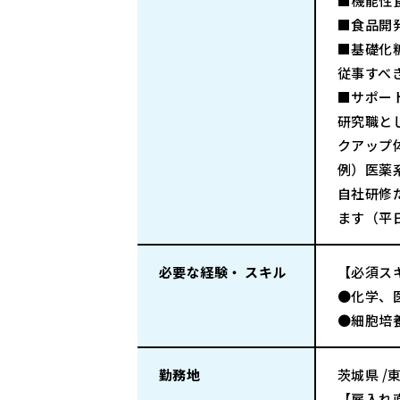
■機能性
■食品開
■基礎化
従事すべ
■サポー
研究職と
クアップ
例）医薬
自社研修
ます（平
必要な経験・ スキル
【必須ス
●化学、
●細胞培
勤務地
茨城県 /
【雇入れ