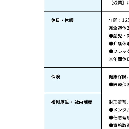
【残業】月
休日・休暇
年間：125
完全週休
●産児・
●介護休
●フレッ
※年間休日
保険
健康保険
●医療保
福利厚生・ 社内制度
財形貯蓄
●メンタ
●任意健
●資格取