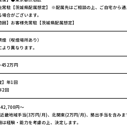
先常駐【茨城県配属想定】 ※配属先はご相談の上、ご自宅から
る場合がございます。
範囲】お客様先常駐【茨城県配属想定】
禁煙（喫煙場所あり）
により異なります。
～452万円
度】年1回
年2回
42,700円～
近畿地域手当(3万円/月)、北関東(2万円/月)、拠出手当を含みま
細は経験・能力を考慮の上、決定します。