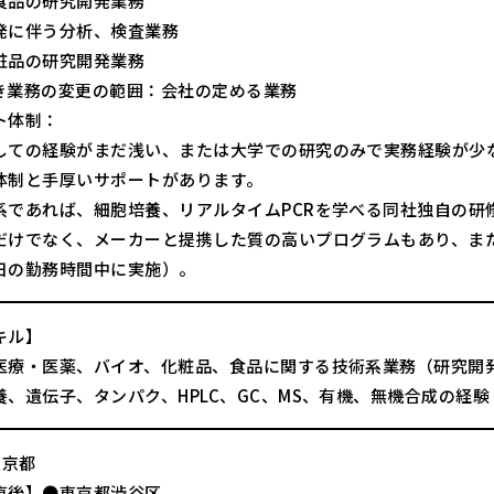
食品の研究開発業務
発に伴う分析、検査業務
粧品の研究開発業務
き業務の変更の範囲：会社の定める業務
ト体制：
しての経験がまだ浅い、または大学での研究のみで実務経験が少
体制と手厚いサポートがあります。
系であれば、細胞培養、リアルタイムPCRを学べる同社独自の研
だけでなく、メーカーと提携した質の高いプログラムもあり、ま
日の勤務時間中に実施）。
キル】
医療・医薬、バイオ、化粧品、食品に関する技術系業務（研究開
養、遺伝子、タンパク、HPLC、GC、MS、有機、無機合成の経
東京都
直後】●東京都渋谷区