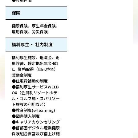
保険
健康保険、厚生年金保険、
雇用保険、労災保険
福利厚生・ 社内制度
福利厚生施設、退職金、財
形貯蓄、確定拠出年金401
k、資格取得（自己啓発）
奨励金制度
●住宅費補助の制度
●福利厚生サービスWELB
OX（会員制リゾートホテ
ル・ゴルフ場・スパリゾー
ト施設の利用など）
●教育制度(e-learning)
●図書購入制度
●キャリアカウンセリング
●首都圏デジタル産業健康
保険組合直営及び借上げ施