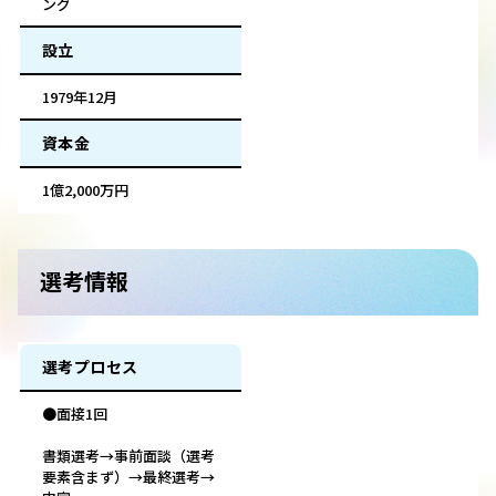
ング
設立
1979年12月
資本金
1億2,000万円
選考情報
選考プロセス
●面接1回
書類選考→事前面談（選考
要素含まず）→最終選考→