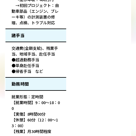
→初回プロジェクト：自
動車部品（エンジン、ブレ
ーキ等）の計測装置の修
理、点検、トラブル対応
諸手当
交通費(全額支給)、残業手
当、地域手当、赴任手当
●超過勤務手当
●単身赴任手当
●帰省手当 など
勤務時間
就業形態：定時間
【就業時間】9：00～18：0
0
【実働】8時間00分
【休憩】60分（12：00～1
3：00）
【残業】月30時間程度