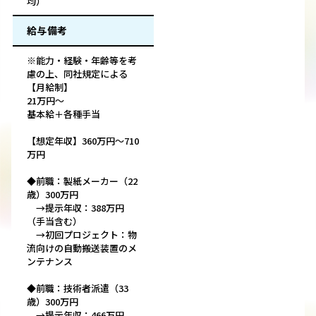
均）
給与備考
※能力・経験・年齢等を考
慮の上、同社規定による
【月給制】
21万円～
基本給＋各種手当
【想定年収】360万円～710
万円
◆前職：製紙メーカー（22
歳）300万円
→提示年収：388万円
（手当含む）
→初回プロジェクト：物
流向けの自動搬送装置のメ
ンテナンス
◆前職：技術者派遣（33
歳）300万円
→提示年収：466万円