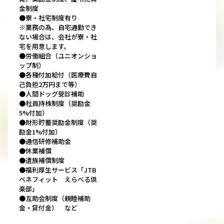
金制度
●寮・社宅制度有り
※業務の為、自宅通勤でき
ない場合は、会社が寮・社
宅を用意します。
●労働組合（ユニオンショ
ップ制）
●各種付加給付（医療費自
己負担2万円まで等）
●人間ドッグ受診補助
●社員持株制度（奨励金
5%付加）
●財形貯蓄奨励金制度（奨
励金1%付加）
●通信研修補助金
●休業補償
●遺族補償制度
●福利厚生サービス「JTB
ベネフィット えらべる倶
楽部」
●互助会制度（親睦補助
金・貸付金） など