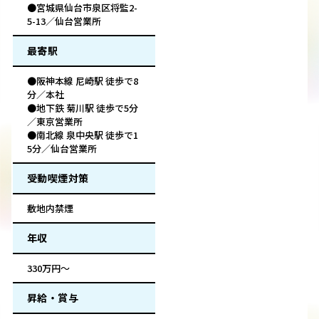
●宮城県仙台市泉区将監2-
5-13／仙台営業所
最寄駅
●阪神本線 尼崎駅 徒歩で8
分／本社
●地下鉄 菊川駅 徒歩で5分
／東京営業所
●南北線 泉中央駅 徒歩で1
5分／仙台営業所
受動喫煙対策
敷地内禁煙
年収
330万円～
昇給・賞与