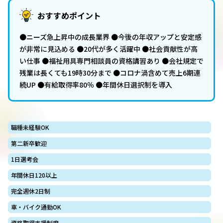
おすすめポイント
●ニーズ急上昇中の成長業界 ●今後の年収アップと安定感
が非常に見込める ●20代が多く活躍中 ●社会貢献性が高
い仕事 ●福祉用具専門相談員の資格講習あり ●会社規定で
残業は長くても19時30分まで ●コロナ渦含めて売上6期連
続UP ●有給取得率80％ ●年間休日選択制を導入
職種未経験OK
第二新卒歓迎
1日選考会
年間休日120以上
完全週休2日制
車・バイク通勤OK
資格取得支援制度