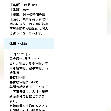
0
【実働】8時間00分
【休憩】60分
【残業】30～40時間程度
【備考】残業を減らす取り
組みにより、19：30には事
務所の照明が自動的に消え
るようになっています。
休日・休暇
年間：120(日)
完全週休2日制（土・
日）、祝日、夏季休暇、年
末年始休暇、慶弔休暇、有
給休暇
●特別休暇
●有給休暇について
年間有給休暇は10日～40日
（下限日数は、入社半年経
過後の付与日数となりま
す）。
有給取得率は約80％ととて
も取得しやすい環境なた