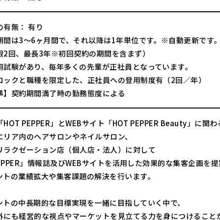
の有無： 有り
期間は3〜6ヶ月間で、それ以降は1年単位です。※自動更新です
限2回、最長3年※初回契約の期間を含まず）
用試験があり、毎年多くの先輩が正社員となっています。
ロックと職種を限定した、正社員への登用制度有（2回／年）
準】契約期間満了時の勤務態度による
HOT PEPPER」とWEBサイト「HOT PEPPER Beauty」に関
エリア内のヘアサロンやネイルサロン、
リラクゼーション店（個人店・法人）に対して
PEPPER」情報誌及びWEBサイトを活用した効果的な集客企画を
ントの業績拡大や集客課題の解決を行います。
ントの中長期的な目標実現を一緒に目指していく中で、
外にも経営的な視点やマーケットを見立てる力を身につけること