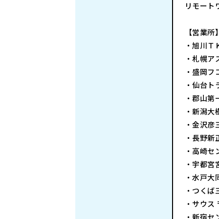
リモート
【営業所
・旭川ＴＫ
・札幌アス
・盛岡フコ
・仙台トラ
・郡山第一
・新潟大樹
・金沢彦三
・長野新正
・高崎セン
・宇都宮宮
・水戸大同
・つくば三
・サウス 
・新宿セン