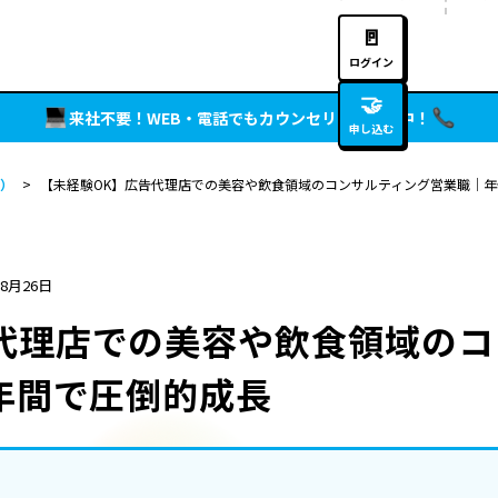
🚪
ログイン
🤝
来社不要！WEB・電話でもカウンセリング実施中！
申し込む
）
>
【未経験OK】広告代理店での美容や飲食領域のコンサルティング営業職｜年休
年8月26日
代理店での美容や飲食領域の
3年間で圧倒的成長