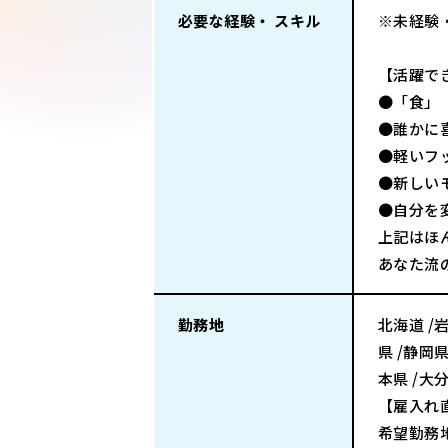
必要な経験・ スキル
※未経験
【活躍で
●「食」
●誰かに
●軽いフ
●新しい
●自分を
上記はほ
あなた流
勤務地
北海道 /岩
県 /静岡県
本県 /大
【雇入れ
希望勤務