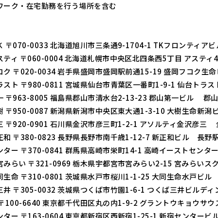
ワーク・在宅勤務を行う場所を含む
】
 〒070-0033 北海道旭川市三条通9-1704-1 TKフロンティ
ティ 〒060-0004 北海道札幌市中央区北四条西5丁目 アスティ
ク 〒020-0034 岩手県盛岡市盛岡駅前通15-19 盛岡フコク生
スト 〒980-0811 宮城県仙台市青葉区一番町1-9-1 仙台トラ
 〒963-8005 福島県郡山市清水台2-13-23 郡山第一ビル 郡
 〒950-0087 新潟県新潟市中央区東大通1-3-10 大樹生命新
 〒920-0901 石川県金沢市彦三町1-2-1 アソルティ金沢彦三 
和 〒380-0823 長野県長野市南千歳1-12-7 新正和ビル 長野
ター 〒370-0841 群馬県高崎市栄町14-1 高崎イーストセン
みらい 〒321-0969 栃木県宇都宮市宮みらい2-15 宮みらい
生命 〒310-0801 茨城県水戸市桜川1-1-25 大同生命水戸ビル
井 〒305-0032 茨城県つくば市竹園1-6-1 つくば三井ビルデ
〒100-6640 東京都千代田区丸の内1-9-2 グラントウキョウサ
ター 〒163-0604 東京都新宿区西新宿1-25-1 新宿センター