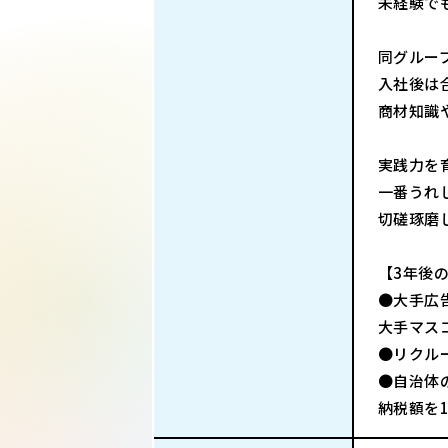
未経験で
同グルー
入社後は
商材知識
実践力を
一番うれ
切磋琢磨
【3年後
●大手広
大手マス
●リクル
●自治体
納税額を