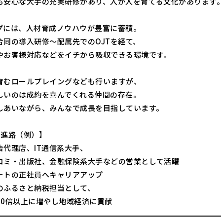
も安心な大手の充実研修があり、人が人を育てる文化があります
プには、人材育成ノウハウが豊富に蓄積。
合同の導入研修～配属先でのOJTを経て、
やお客様対応などをイチから吸収できる環境です。
育むロールプレイングなども行いますが、
しいのは成約を喜んでくれる仲間の存在。
しあいながら、みんなで成長を目指しています。
の進路（例）】
告代理店、IT通信系大手、
コミ・出版社、金融保険系大手などの営業として活躍
ートの正社員へキャリアアップ
のふるさと納税担当として、
10倍以上に増やし地域経済に貢献