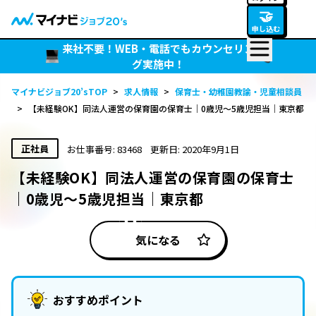
🤝
申し込む
来社不要！WEB・電話でもカウンセリン
グ実施中！
マイナビジョブ20’sTOP
>
求人情報
>
保育士・幼稚園教諭・児童相談員
>
【未経験OK】同法人運営の保育園の保育士｜0歳児～5歳児担当｜東京都
正社員
お仕事番号: 83468
更新日: 2020年9月1日
【未経験OK】同法人運営の保育園の保育士
｜0歳児～5歳児担当｜東京都
気になる
おすすめポイント