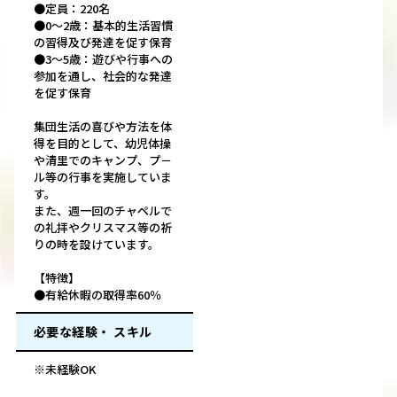
●定員：220名
●0～2歳：基本的生活習慣
の習得及び発達を促す保育
●3～5歳：遊びや行事への
参加を通し、社会的な発達
を促す保育
集団生活の喜びや方法を体
得を目的として、幼児体操
や清里でのキャンプ、プ－
ル等の行事を実施していま
す。
また、週一回のチャペルで
の礼拝やクリスマス等の祈
りの時を設けています。
【特徴】
●有給休暇の取得率60％
必要な経験・ スキル
※未経験OK