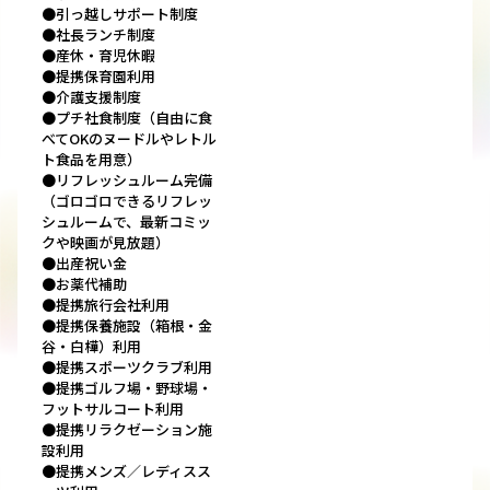
●引っ越しサポート制度
●社長ランチ制度
●産休・育児休暇
●提携保育園利用
●介護支援制度
●プチ社食制度（自由に食
べてOKのヌードルやレトル
ト食品を用意）
●リフレッシュルーム完備
（ゴロゴロできるリフレッ
シュルームで、最新コミッ
クや映画が見放題）
●出産祝い金
●お薬代補助
●提携旅行会社利用
●提携保養施設（箱根・金
谷・白樺）利用
●提携スポーツクラブ利用
●提携ゴルフ場・野球場・
フットサルコート利用
●提携リラクゼーション施
設利用
●提携メンズ／レディスス