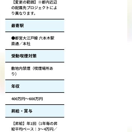
【変更の範囲】※都内近辺
の配属先プロジェクトによ
り異なります。
最寄駅
●都営大江戸線 六本木駅
直通／本社
受動喫煙対策
敷地内禁煙（喫煙場所あ
り）
年収
400万円～600万円
昇給・賞与
【昇給】年1回（1年毎の昇
給平均ペース：3～4万円／