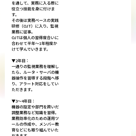
を通して、実務に入る際に
役立つ技能を身に付けま
す。
その後は実務ベースの実践
研修（OJT）に入り、監視
業務に従事。
OJTは個人の習得度合いに
合わせて半年～1年程度か
けて学んでいきます。
▼2年目：
一通りの監視業務を理解し
たら、ルータ・サーバの機
器操作を習得する段階へ移
り、アラート対応をしてい
ただきます。
▼3～4年目：
機器の設定や部門を跨いだ
調整業務など知識を習得。
業務効率化のための運用ツ
ールの作成や、メンバー教
育などにも取り組んでいた
だきます。