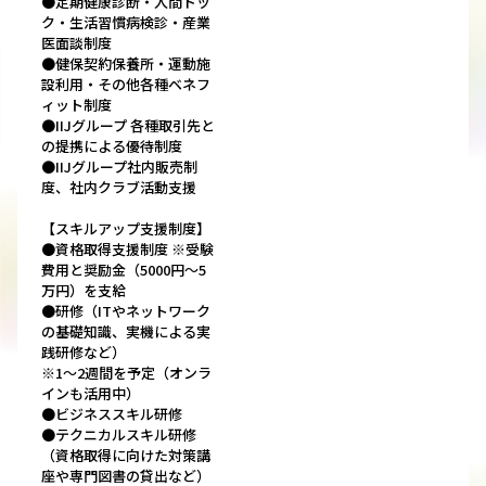
●定期健康診断・人間ドッ
ク・生活習慣病検診・産業
医面談制度
●健保契約保養所・運動施
設利用・その他各種ベネフ
ィット制度
●IIJグループ 各種取引先と
の提携による優待制度
●IIJグループ社内販売制
度、社内クラブ活動支援
【スキルアップ支援制度】
●資格取得支援制度 ※受験
費用と奨励金（5000円～5
万円）を支給
●研修（ITやネットワーク
の基礎知識、実機による実
践研修など）
※1～2週間を予定（オンラ
インも活用中）
●ビジネススキル研修
●テクニカルスキル研修
（資格取得に向けた対策講
座や専門図書の貸出など）