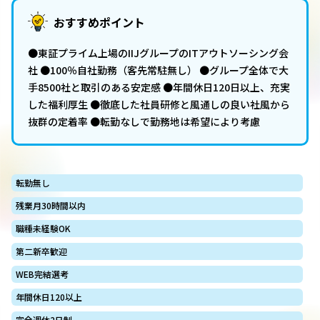
おすすめポイント
●東証プライム上場のIIJグループのITアウトソーシング会
社 ●100％自社勤務（客先常駐無し） ●グループ全体で大
手8500社と取引のある安定感 ●年間休日120日以上、充実
した福利厚生 ●徹底した社員研修と⾵通しの良い社⾵から
抜群の定着率 ●転勤なしで勤務地は希望により考慮
転勤無し
残業月30時間以内
職種未経験OK
第二新卒歓迎
WEB完結選考
年間休日120以上
完全週休2日制