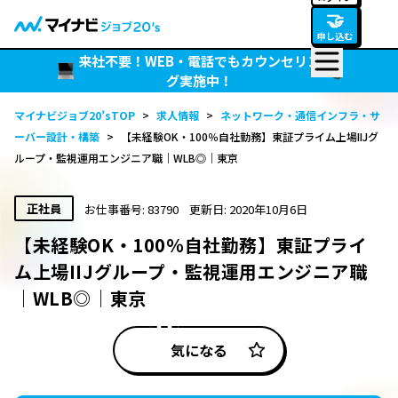
🤝
申し込む
来社不要！WEB・電話でもカウンセリン
グ実施中！
マイナビジョブ20’sTOP
>
求人情報
>
ネットワーク・通信インフラ・サ
ーバー設計・構築
>
【未経験OK・100％自社勤務】東証プライム上場IIJグ
ループ・監視運用エンジニア職｜WLB◎｜東京
正社員
お仕事番号: 83790
更新日: 2020年10月6日
【未経験OK・100％自社勤務】東証プライ
ム上場IIJグループ・監視運用エンジニア職
｜WLB◎｜東京
気になる