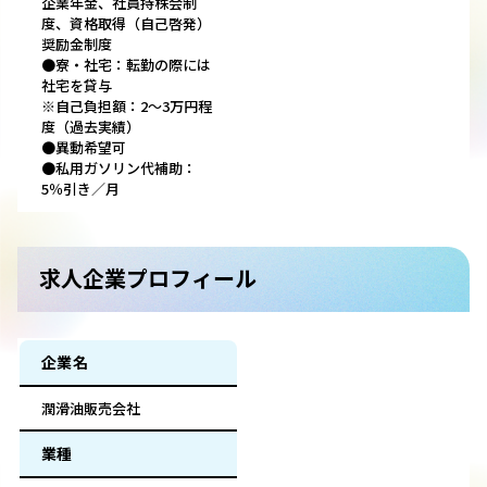
企業年金、社員持株会制
度、資格取得（自己啓発）
奨励金制度
●寮・社宅：転勤の際には
社宅を貸与
※自己負担額：2～3万円程
度（過去実績）
●異動希望可
●私用ガソリン代補助：
5％引き／月
求人企業プロフィール
企業名
潤滑油販売会社
業種