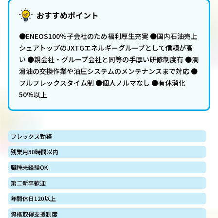
おすすめポイント
●ENEOS100％子会社のため福利厚生充実 ●国内石油売上
シェアトップのJXTGエネルギーグループとして信頼が高
い ●親会社・グループ会社と同等の手厚い研修制度有 ●潤
滑油の交換作業や油圧システムのメンテナンスまで対応 ●
フルフレックスタイム制 ●個人ノルマなし ●有休消化
50％以上
フレックス勤務
残業月30時間以内
職種未経験OK
第二新卒歓迎
年間休日120以上
資格取得支援制度