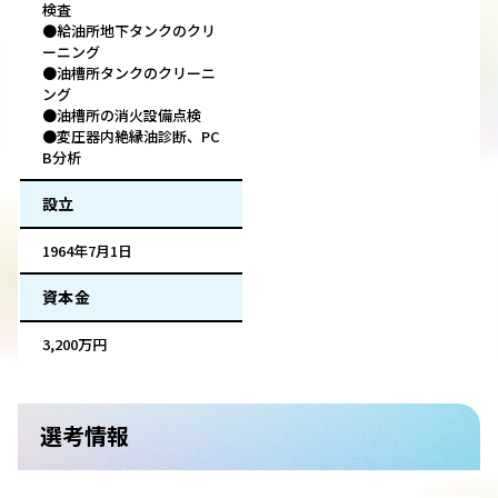
検査
●給油所地下タンクのクリ
ーニング
●油槽所タンクのクリーニ
ング
●油槽所の消火設備点検
●変圧器内絶縁油診断、PC
B分析
設立
1964年7月1日
資本金
3,200万円
選考情報