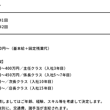
～
年1回
年2回
000円～（基本給＋固定残業代）
収】
円～400万円／主任クラス（入社3年目）
円～450万円／係長クラス（入社5～7年目）
万円～／次長クラス（入社10年目）
万円～／店長クラス（入社15年目）
関しましてはご年齢、経験、スキル等を考慮して決定します。
は別に、交通費、諸手当が支給されます。