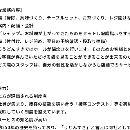
な業務内容】
備（掃除、薬味づくり、テーブルセット、お茶づくり、レジ開け
案内・配膳・会計
デシャップ。お料理が上がってきたものをセットし配膳指示をす
備（片付け、レジ閉め、翌日の予約確認・段取り準備）
るうどんすきではホールが鍋炊きを行います。そのためお客様と
お客様が喜んでいただける姿を見ることができることが出来るの
ビス職のスタッフは、自分の個性を活かしながらも店舗でのサー
。
魅力】
た方が評価される制度有
社員が集まり、接客の技能を競い合う「接客コンテスト」等を実
反映していく制度を整えています。
サービスの知名度が高い
約250年の歴史を持っており、「うどんすき」と言えば同社とし