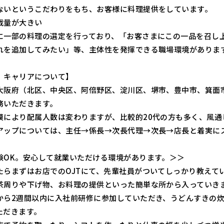
ないというこだわりをもち、お客様に料理提供をしています。
裁量が大きい
に一部の料理の選定を行っており、「お客さまにこの一品を召し
れを追加してみたい」等、主体性を発揮できる職場環境がありま
、キャリアについて】
大阪府（北区、中央区、阿倍野区、淀川区、堺市、豊中市、箕面
務いただきます。
模により配属人数は変わりますが、比較的20代の方も多く、風通
アップについては、主任→係長→次長代理→次長→店長と着実に
験OK。安心して就業いただける環境があります。＞＞
たらまずはお店でのOJTにて、先輩社員がついてしっかり教えて
茶周りや下げ物、お料理の提供といった簡単な所から入っていき
から2週間以内に入社前研修に参加していただき、うどんすきの
ただきます。