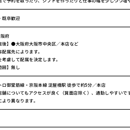
店で予約を取ったり、シフトを作ったりと仕事の幅を少しづつ増
・既卒歓迎
大阪府
直後】●大阪府大阪市中央区／本店など
は配属先によります。
を考慮して配属を決定します。
範囲】無し
トロ御堂筋線・京阪本線 淀屋橋駅 徒歩で約5分／本店
店舗についてもアクセスが良く（箕面店除く）、通勤しやすいで
により異なります。