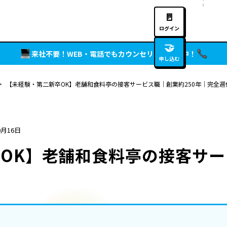
🚪
ログイン
🤝
来社不要！WEB・電話でもカウンセリング実施中！
申し込む
>
【未経験・第二新卒OK】老舗和食料亭の接客サービス職｜創業約250年｜完全週
0月16日
OK】老舗和食料亭の接客サー
制