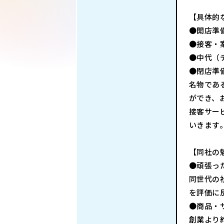
【具体的
●開店準
●接客・
●中代（
●閉店準
名物であ
ができ、
接客サー
いきます
【同社の
●頑張っ
同世代の
を評価に
●商品・
創業より