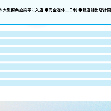
阪の大型商業施設等に入店 ●完全週休二日制 ●新店舗出店計画