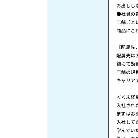
お出しし
●社員の
店舗ごと
商品にこ
【配属先
配属先は
舗にて勤
店舗の規
キャリア
＜＜未経
入社され
まずはお
入社して
学んでい