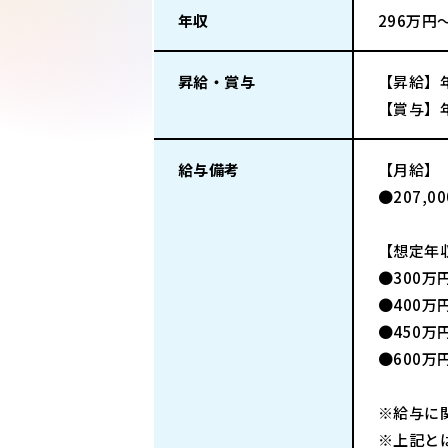
年収
296万円
昇給・賞与
【昇給】
【賞与】
給与備考
【月給】
●207,
【想定年
●300万
●400万
●450
●600
※給与に
※上記と