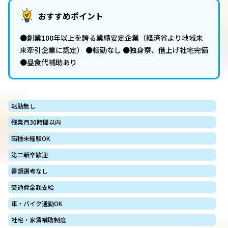
おすすめポイント
●創業100年以上を誇る業績安定企業（経済省より地域未
来牽引企業に認定） ●転勤なし ●独身寮、借上げ社宅完備
●昼食代補助あり
転勤無し
残業月30時間以内
職種未経験OK
第二新卒歓迎
書類選考なし
交通費全額支給
車・バイク通勤OK
社宅・家賃補助制度