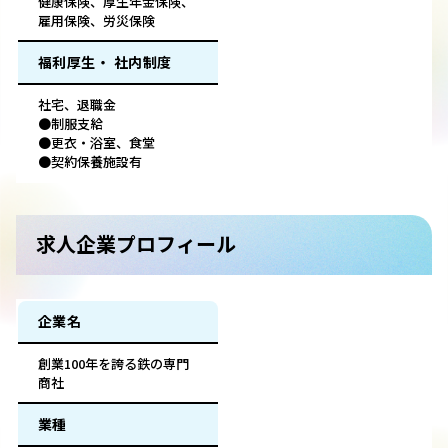
健康保険、厚生年金保険、
雇用保険、労災保険
福利厚生・ 社内制度
社宅、退職金
●制服支給
●更衣・浴室、食堂
●契約保養施設有
求人企業プロフィール
企業名
創業100年を誇る鉄の専門
商社
業種