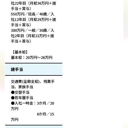
社22年目（月給36万円＋諸
手当＋賞与）
550万円／班長／40歳／入
社12年目（月給29万円＋諸
手当＋賞与）
380万円／一般／30歳／入
社2年目（月給22万円＋諸
手当＋賞与）
【基本給】
基本給：20万円～26万円
諸手当
交通費(全額支給)、残業手
当、家族手当
●交替手当
●若年層手当
●入社一時金：3か月／20
万円
6か月／15
万円