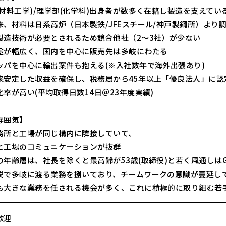
(材料工学)/理学部(化学科)出身者が数多く在籍し製造を支えてい
来、材料は日系高炉（日本製鉄/JFEスチール/神戸製鋼所）より
製造技術が必要とされるため競合他社（2～3社）が少ない
途が幅広く、国内を中心に販売先は多岐にわたる
ッパを中心に輸出案件も抱える(※入社数年で海外出張あり)
来安定した収益を確保し、税務局から45年以上「優良法人」に認
率が高い(平均取得日数14日＠23年度実績)
雰囲気】
務所と工場が同じ構内に隣接していて、
工場のコミュニケーションが抜群
の年齢層は、社長を除くと最高齢が53歳(取締役)と若く風通しはG
鋭で多岐に渡る業務を捌いており、チームワークの意識が蔓延し
も大きな業務を任される機会が多く、これに積極的に取り組む若
歓迎