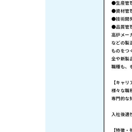
●生産管
●資材管
●技術開
●品質管
高炉メー
などの製
ものをつ
全や新製
職種も、
【キャリ
様々な職
専門的な
入社後適
【特徴・