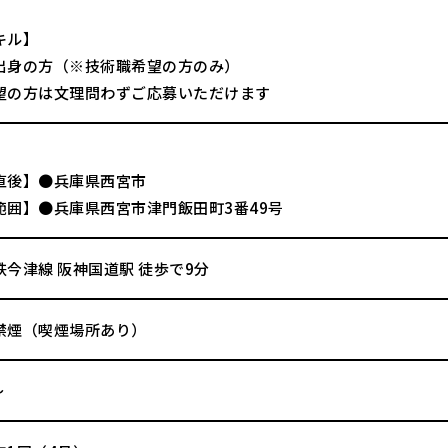
キル】
出身の方（※技術職希望の方のみ）
望の方は文理問わずご応募いただけます
直後】●兵庫県西宮市
範囲】●兵庫県西宮市津門飯田町3番49号
今津線 阪神国道駅 徒歩で9分
禁煙（喫煙場所あり）
～