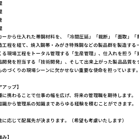
理
理
発
理
カーから仕入れた帯鋼材料を、「冷間圧延」「裁断」「面取」「
造工程を経て、焼入鋼帯・みがき特殊鋼などの製品群を製造する
くる現場工程をトータル管理する「生産管理」、仕入れを担う「
品開発を担当する「技術開発」、そして出来上がった製品品質を
ものづくりの現場シーンに欠かせない重要な使命を担っています
アアップ】
種に携わることで仕事の幅を広げ、将来の管理職を期待します。
知識から管理系の知識まであらゆる経験を積むことができます。
性に応じて配属先が決まります。（希望も考慮いたします）
強み】