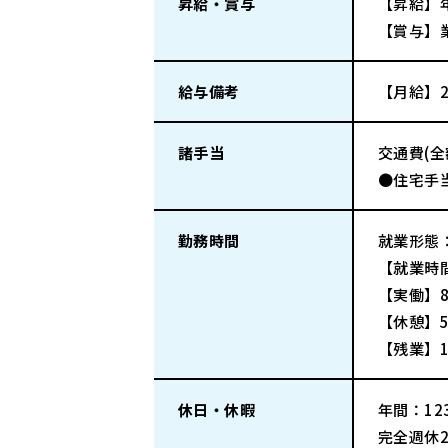
昇給・賞与
【昇給】
【賞与】業
給与備考
【月給】2
諸手当
交通費(
●住宅手当
勤務時間
就業形態
【就業時間
【実働】
【休憩】5
【残業】1
休日・休暇
年間：123
完全週休