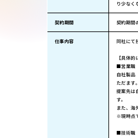
り少なく
契約期間
契約期間
仕事内容
同社にて
【具体的
■営業職
自社製品
ただます
提案先は
す。
また、海
※現時点
■技術職