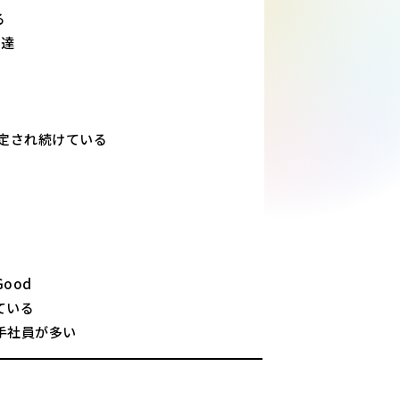
る
調達
定され続けている
ood
ている
手社員が多い