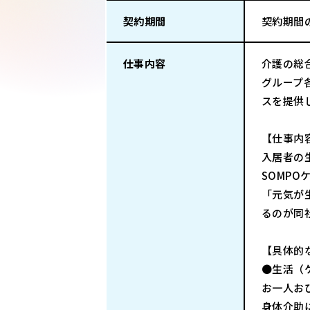
契約期間
契約期間
仕事内容
介護の総
グループ
スを提供
【仕事内
入居者の
SOMP
「元気が
るのが同
【具体的
●生活（
お一人お
身体介助