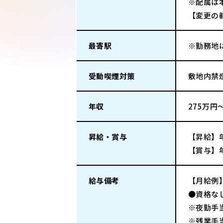
※配属は
【変更の
最寄駅
※勤務地
受動喫煙対策
敷地内禁
年収
275万円
昇給・賞与
【昇給】
【賞与】
給与備考
【月給例
●資格なし
※夜勤手
※残業手