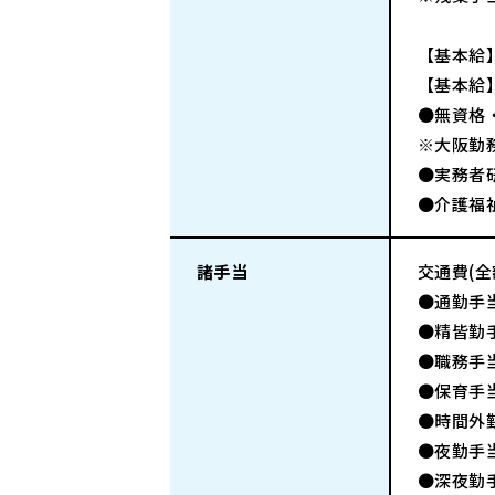
【基本給
【基本給
●無資格・
※大阪勤務
●実務者研
●介護福祉
諸手当
交通費(
●通勤手
●精皆勤手
●職務手当
●保育手当
●時間外
●夜勤手当
●深夜勤手