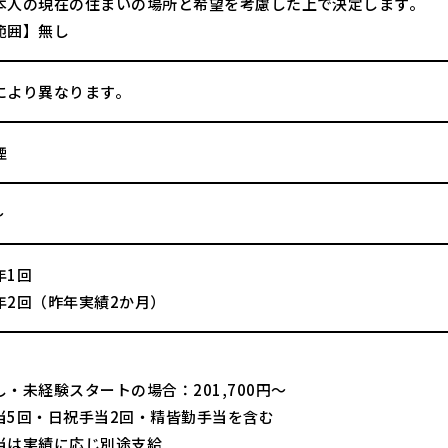
本人の現在の住まいの場所と希望を考慮した上で決定します。
範囲】無し
により異なります。
煙
～
年1回
年2回（昨年実績2か月）
】
・未経験スタートの場合：201,700円～
当5回・日祝手当2回・精皆勤手当を含む
当は実績に応じ別途支給