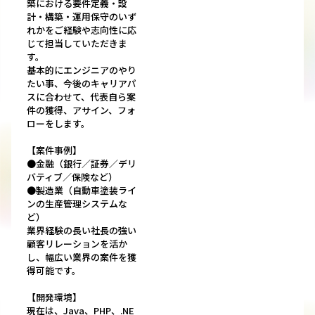
築における要件定義・設
計・構築・運用保守のいず
れかをご経験や志向性に応
じて担当していただきま
す。
基本的にエンジニアのやり
たい事、今後のキャリアパ
スに合わせて、代表自ら案
件の獲得、アサイン、フォ
ローをします。
【案件事例】
●金融（銀行／証券／デリ
バティブ／保険など）
●製造業（自動車塗装ライ
ンの生産管理システムな
ど）
業界経験の長い社長の強い
顧客リレーションを活か
し、幅広い業界の案件を獲
得可能です。
【開発環境】
現在は、Java、PHP、.NE