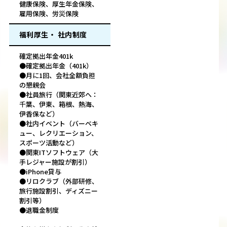
健康保険、厚生年金保険、
雇用保険、労災保険
福利厚生・ 社内制度
確定拠出年金401k
●確定拠出年金（401k）
●月に1回、会社全額負担
の懇親会
●社員旅行（関東近郊へ：
千葉、伊東、箱根、熱海、
伊香保など）
●社内イベント（バーベキ
ュー、レクリエーション、
スポーツ活動など）
●関東ITソフトウェア（大
手レジャー施設が割引）
●iPhone貸与
●リロクラブ（外部研修、
旅行施設割引、ディズニー
割引等）
●退職金制度