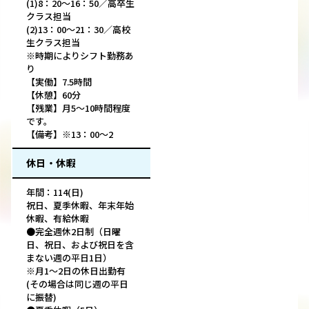
(1)8：20～16：50／高卒生
クラス担当
(2)13：00～21：30／高校
生クラス担当
※時期によりシフト勤務あ
り
【実働】7.5時間
【休憩】60分
【残業】月5～10時間程度
です。
【備考】※13：00～2
休日・休暇
年間：114(日)
祝日、夏季休暇、年末年始
休暇、有給休暇
●完全週休2日制（日曜
日、祝日、および祝日を含
まない週の平日1日）
※月1～2日の休日出勤有
(その場合は同じ週の平日
に振替)