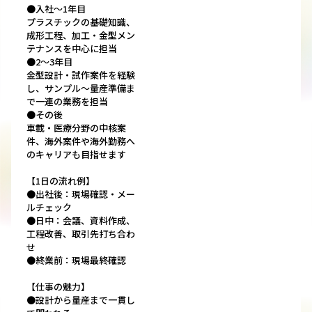
●入社～1年目
プラスチックの基礎知識、
成形工程、加工・金型メン
テナンスを中心に担当
●2～3年目
金型設計・試作案件を経験
し、サンプル～量産準備ま
で一連の業務を担当
●その後
車載・医療分野の中核案
件、海外案件や海外勤務へ
のキャリアも目指せます
【1日の流れ例】
●出社後：現場確認・メー
ルチェック
●日中：会議、資料作成、
工程改善、取引先打ち合わ
せ
●終業前：現場最終確認
【仕事の魅力】
●設計から量産まで一貫し