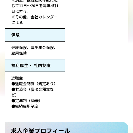
じて11日～20日を毎年4月1
日に付与。
※その他、会社カレンダー
による
保険
健康保険、厚生年金保険、
雇用保険
福利厚生・ 社内制度
退職金
●退職金制度（規定あり）
●共済会（慶弔金積立な
ど）
●定年制（60歳）
●継続雇用制度
求人企業プロフィール