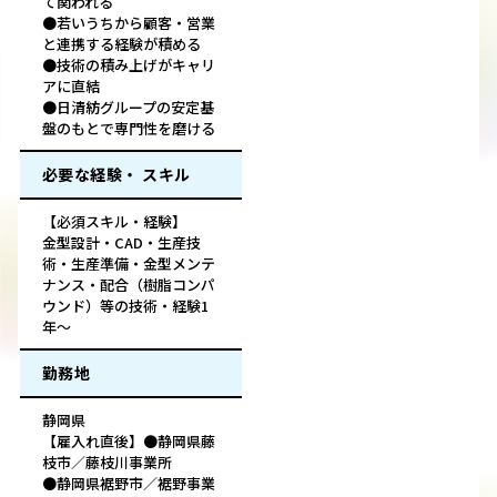
て関われる
●若いうちから顧客・営業
と連携する経験が積める
●技術の積み上げがキャリ
アに直結
●日清紡グループの安定基
盤のもとで専門性を磨ける
必要な経験・ スキル
【必須スキル・経験】
金型設計・CAD・生産技
術・生産準備・金型メンテ
ナンス・配合（樹脂コンパ
ウンド）等の技術・経験1
年～
勤務地
静岡県
【雇入れ直後】●静岡県藤
枝市／藤枝川事業所
●静岡県裾野市／裾野事業