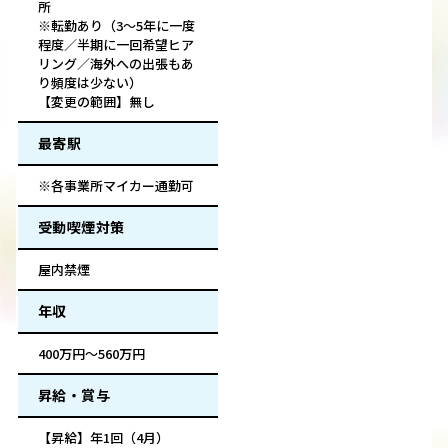
所
※転勤あり（3～5年に一度
程度／半期に一回希望ヒア
リング／海外への出張もあ
り頻度は少ない）
【変更の範囲】無し
最寄駅
※各事業所マイカー通勤可
受動喫煙対策
屋内禁煙
年収
400万円～560万円
昇給・賞与
【昇給】年1回（4月）