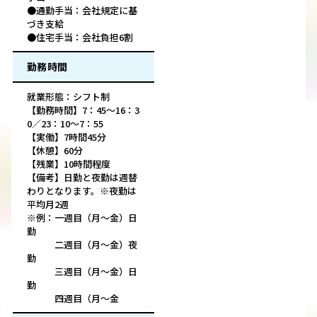
●通勤手当：会社規定に基
づき支給
●住宅手当：会社負担6割
勤務時間
就業形態：シフト制
【勤務時間】7：45～16：3
0／23：10～7：55
【実働】7時間45分
【休憩】60分
【残業】10時間程度
【備考】日勤と夜勤は週替
わりとなります。※夜勤は
平均月2週
※例：一週目（月～金）日
勤
二週目（月～金）夜
勤
三週目（月～金）日
勤
四週目（月～金