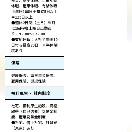
祝日、夏季休暇、年末年始
休暇、慶弔休暇、有給休暇
※年休108日＋有給5日以上
＝113日以上
●週休2日制（土日）※月
に1回程度土曜日出勤あ
り：9：00～12：00
●有給休暇：入社半年後10
日付与最高20日 ※半休制
度あり
保険
健康保険、厚生年金保険、
雇用保険、労災保険
福利厚生・ 社内制度
社宅、福利厚生施設、資格
取得（自己啓発）奨励金制
度、慶弔見舞金制度
●社宅、借上社宅、社員寮
（東京）あり