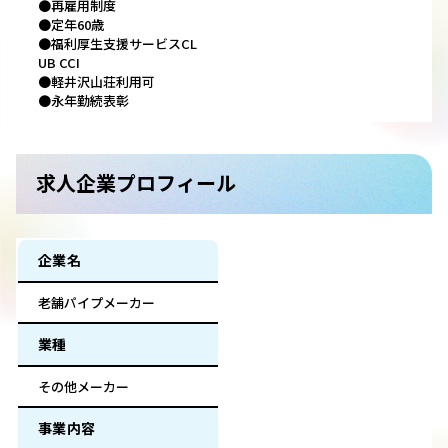
●再雇用制度
●定年60歳
●福利厚生支援サービスCL
UB CCI
●軽井沢山荘利用可
●永年勤続表彰
求人企業プロフィール
企業名
老舗パイプメーカー
業種
その他メーカー
事業内容