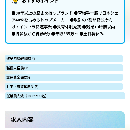
おすすめポイント
●80年以上の歴史を持つブランド ●管継⼿⼀筋で⽇本シェ
ア40％を占めるトップメーカー ●取引の7割が官公庁向
け・インフラ関連事業 ●教育体制充実 ●残業10時間以内
●博多駅から徒歩6分 ●年収365万～ ●土日祝休み
残業月30時間以内
職種未経験OK
交通費全額支給
社宅・家賃補助制度
従業員人数（101~300名）
求人内容