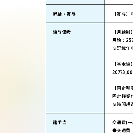
昇給・賞与
【賞与】
給与備考
【月給制
月給：2
※記載年
【基本給
20万3,0
【固定残
固定残業代
※時間超
諸手当
交通費(
●交通費