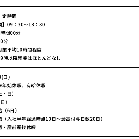
：定時間
】09：30～18：30
時間00分
0分
月業平均10時間程度
19時以降残業はほとんどなし
(日)
末年始休暇、有給休暇
土・日）
3日）
始（6日）
暇（入社半年経過時点10日～最高付与日数20日）
暇・産前産後休暇