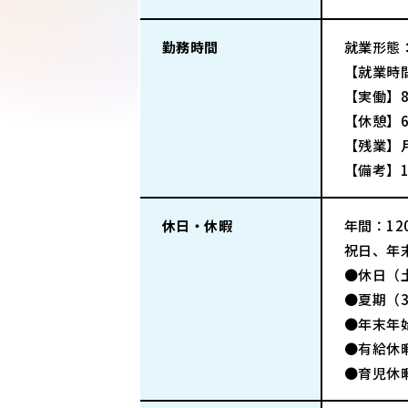
勤務時間
就業形態
【就業時間
【実働】8
【休憩】6
【残業】
【備考】
休日・休暇
年間：120
祝日、年
●休日（
●夏期（
●年末年
●有給休
●育児休