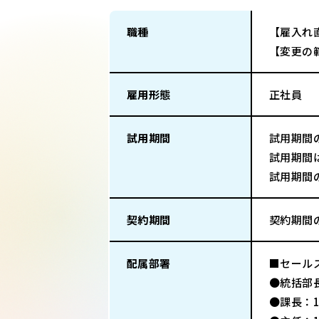
職種
【雇入れ
【変更の
雇用形態
正社員
試用期間
試用期間
試用期間
試用期間
契約期間
契約期間
配属部署
■セール
●統括部
●課長：