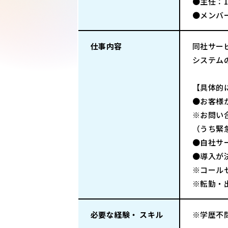
●主任：
●メンバ
仕事内容
同社サー
システム
【具体的
●お客様
※お問い
（うち緊
●自社サ
●導入が
※コール
※転勤・
必要な経験・ スキル
※学歴不