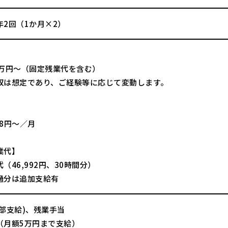
年2回（1か月×2）
】
5万円～（固定残業代を含む）
収は想定であり、ご経験等に応じて変動します。
】
08円～／月
業代】
（46,992円、30時間分）
過分は追加支給有
一部支給)、残業手当
（月額5万円まで支給）