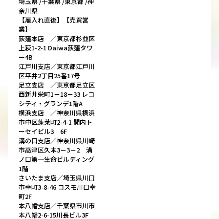
埼玉県 /千葉県 /東京都 /神
奈川県
【雇入れ直後】【売買営
業】
荻窪本店 ／東京都杉並区
上荻1-2-1 Daiwa荻窪タワ
ー4B
江戸川支店／東京都江戸川
区平井2丁目25番17号
足立支店 ／東京都足立区
西新井栄町1－18－33 レコ
シティ・グランデ1階A
横浜支店 ／神奈川県横浜
市中区蓬莱町2-4-1 関内ト
ーセイビル3 6F
溝の口支店／神奈川県川崎
市高津区久本3－3－2 溝
ノ口第一生命ビルディング
1階
さいたま支店／埼玉県川口
市幸町3-8-46 コスモ川口幸
町2F
本八幡支店／千葉県市川市
本八幡2-6-15川長ビル3F