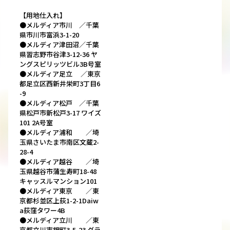
【用地仕入れ】
●メルディア市川 ／千葉
県市川市富浜3-1-20
●メルディア津田沼／千葉
県習志野市谷津3-12-36 ヤ
ングスピリッツビル3B号室
●メルディア足立 ／東京
都足立区西新井栄町3丁目6
-9
●メルディア松戸 ／千葉
県松戸市新松戸3-17 ワイズ
101 2A号室
●メルディア浦和 ／埼
玉県さいたま市南区文蔵2-
28-4
●メルディア越谷 ／埼
玉県越谷市蒲生寿町18-48
キャッスルマンション101
●メルディア東京 ／東
京都杉並区上荻1-2-1Daiw
a荻窪タワー4B
●メルディア立川 ／東
京都立川市錦町3-5-23 グラ