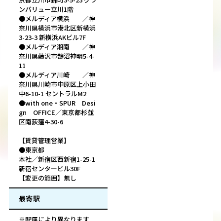
ンバリュー立川1階
●メルディア横浜 ／神
奈川県横浜市港北区新横浜
3-23-3 新横浜AKビル7F
●メルディア湘南 ／神
奈川県藤沢市鵠沼神明5-4-
11
●メルディア川崎 ／神
奈川県川崎市中原区上小田
中6-10-1 セントラルM2
●with one・SPUR Desi
gn OFFICE／東京都杉並
区南荻窪4-30-6
【賃貸管理営業】
●東京都
本社／新宿区西新宿1-25-1
新宿センタービル30F
【変更の範囲】無し
最寄駅
※配属により異なります