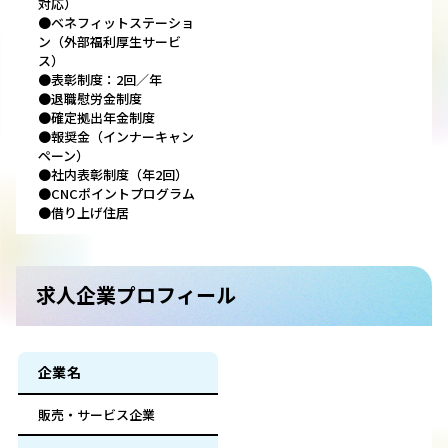
対応）
●ベネフィットステーショ
ン（外部福利厚生サービ
ス）
●表彰制度：2回／年
●退職慰労金制度
●確定拠出年金制度
●報奨金（インナーキャン
ペーン）
●社内表彰制度（年2回）
●CNCポイントプログラム
●借り上げ住居
求人企業プロフィール
企業名
販売・サービス企業