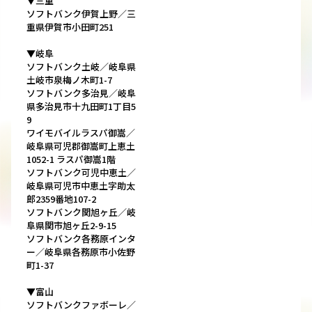
▼三重
ソフトバンク伊賀上野／三
重県伊賀市小田町251
▼岐阜
ソフトバンク土岐／岐阜県
土岐市泉梅ノ木町1-7
ソフトバンク多治見／岐阜
県多治見市十九田町1丁目5
9
ワイモバイルラスパ御嵩／
岐阜県可児郡御嵩町上恵土
1052-1 ラスパ御嵩1階
ソフトバンク可児中恵土／
岐阜県可児市中恵土字助太
郎2359番地107-2
ソフトバンク関旭ヶ丘／岐
阜県関市旭ヶ丘2-9-15
ソフトバンク各務原インタ
ー／岐阜県各務原市小佐野
町1-37
▼富山
ソフトバンクファボーレ／