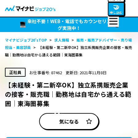
🤝
申し込む
来社不要！WEB・電話でもカウンセリン
グ実施中！
マイナビジョブ20’sTOP
>
求人情報
>
販売・販売アドバイザー・売り場
担当・美容部員
>
【未経験・第二新卒OK】独立系携販売企業の接客・販売
職｜勤務地は自宅から通える範囲｜東海圏募集
正社員
お仕事番号: 87462
更新日: 2021年11月8日
【未経験・第二新卒OK】独立系携販売企業
の接客・販売職｜勤務地は自宅から通える範
囲｜東海圏募集
気になる