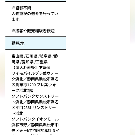
※経験不問
人物重視の選考を行ってい
ます。
※接客や販売経験者歓迎
勤務地
富山県 /石川県 /岐阜県 /静
岡県 /愛知県 /三重県
【雇入れ直後】▼静岡
ワイモバイルプレ葉ウォー
ク浜北／静岡県浜松市浜名
区貴布祢1200 プレ葉ウォ
ーク浜北2階
ソフトバンクサンストリー
ト浜北／静岡県浜松市浜名
区平口2861 サンストリー
ト浜北
ソフトバンクイオンモール
浜松市野／静岡県浜松市中
央区天王町字諏訪1981-3 イ