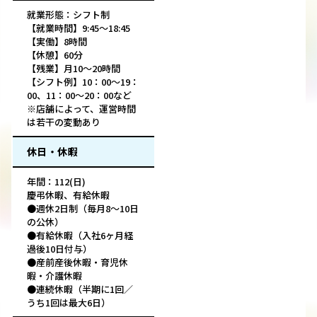
就業形態：シフト制
【就業時間】9:45〜18:45
【実働】8時間
【休憩】60分
【残業】月10～20時間
【シフト例】10：00～19：
00、11：00～20：00など
※店舗によって、運営時間
は若干の変動あり
休日・休暇
年間：112(日)
慶弔休暇、有給休暇
●週休2日制（毎月8～10日
の公休）
●有給休暇（入社6ヶ月経
過後10日付与）
●産前産後休暇・育児休
暇・介護休暇
●連続休暇（半期に1回／
うち1回は最大6日）