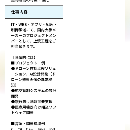
仕事内容
IT・WEB・アプリ・組込・
制御領域にて、国内大手メ
ーカーのプロジェクトメン
バーとして、上流工程をご
担当頂きます。
【具体的には】
■プロジェクト一例
●ドローン自動点検ソリュ
ーション，AI設計開発（ド
ローン撮影画像の異常検
知）
●航空管制システムの設計
開発
●銀行向け基盤開発支援
●医療用機器向け組込ソフ
トウェア開発
■言語・開発環境例
C，C#，C++，Java，Pyt