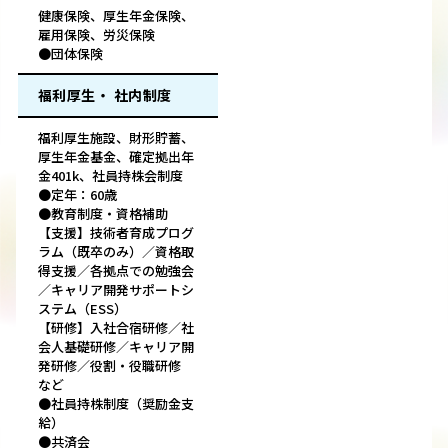
健康保険、厚生年金保険、
雇用保険、労災保険
●団体保険
福利厚生・ 社内制度
福利厚生施設、財形貯蓄、
厚生年金基金、確定拠出年
金401k、社員持株会制度
●定年：60歳
●教育制度・資格補助
【支援】技術者育成プログ
ラム（既卒のみ）／資格取
得支援／各拠点での勉強会
／キャリア開発サポートシ
ステム（ESS）
【研修】入社合宿研修／社
会人基礎研修／キャリア開
発研修／役割・役職研修
など
●社員持株制度（奨励金支
給）
●共済会