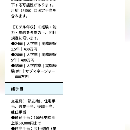
下する可能性があります。
月給（月額）は固定手当を
含みます。
【モデル年収】※経験・能
力・年齢を考慮の上、同社
規定に沿います。
●24歳｜大学卒｜実務経験
1.5年｜430万円
●28歳｜大学卒｜実務経験
5年｜480万円
●35歳｜大学院卒｜実鵜経
験 8年｜サブマネージャー
｜600万円
諸手当
交通費(一部支給)、住宅手
当、残業手当、役職手当、
赴任手当
●通勤手当：100%支給 ※
上限50,000円まで
●住宅手当：会社契約（業