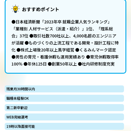
おすすめポイント
●日本経済新聞「2023年卒 就職企業人気ランキング」
「業種別 人材サービス（派遣・紹介）」1位、「理系総
合」37位 ●取引社数700社以上、4,000名超のエンジニア
が活躍 ●ものづくりの上流工程である開発・設計工程に特
化 ●株式上場後20年以上黒字経営 ●くるみんマーク認定
●男性の育児・看護休暇も運用実績あり ●育児休暇取得率
100％ ●年休125日 ●創業50年以上 ●社内研修制度充実
残業月30時間以内
職種未経験OK
第二新卒歓迎
WEB完結選考
19時以降面接可能