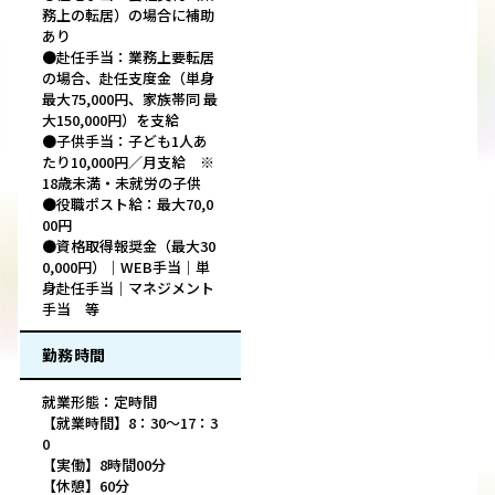
務上の転居）の場合に補助
あり
●赴任手当：業務上要転居
の場合、赴任支度金（単身
最大75,000円、家族帯同 最
大150,000円）を支給
●子供手当：子ども1人あ
たり10,000円／月支給 ※
18歳未満・未就労の子供
●役職ポスト給：最大70,0
00円
●資格取得報奨金（最大30
0,000円）｜WEB手当｜単
身赴任手当｜マネジメント
手当 等
勤務時間
就業形態：定時間
【就業時間】8：30～17：3
0
【実働】8時間00分
【休憩】60分