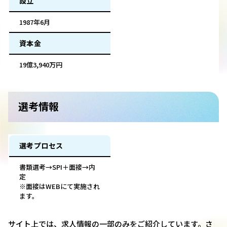
設立
1987年6月
資本金
19億3,940万円
選考情報
選考プロセス
書類選考→SPI＋面接→内
定
※面接はWEBにて実施され
ます。
サイト上では、求人情報の一部のみをご紹介しています。さ