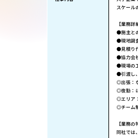
スケール
【業務詳
●施主と
●現地調
●見積り
●協力会
●現場の
●引渡し
◎出張：
◎夜勤：
◎エリア
◎チーム
【業務の
同社では