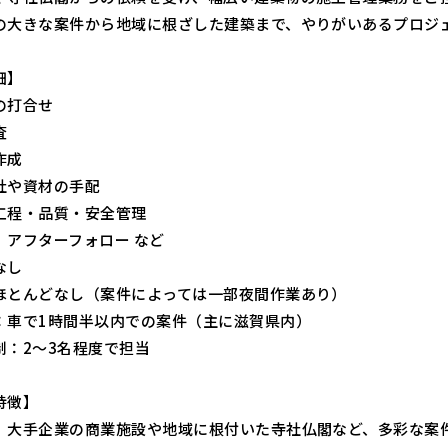
の大きな案件から地域に根ざした建築まで、やりがいあるプロジ
細】
の打合せ
査
作成
社や資材の手配
工程・品質・安全管理
、アフターフォロー など
なし
ほとんどなし（案件によっては一部夜間作業あり）
：車で1時間半以内での案件（主に滋賀県内）
制：2～3名程度で担当
特徴】
、大手企業の商業施設や地域に根付いた寺社仏閣など、多彩な案