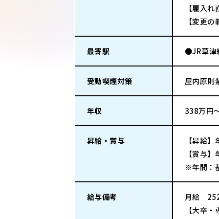
【雇入れ
【変更の
最寄駅
●JR草
受動喫煙対策
屋内原則
年収
338万円
昇給・賞与
【昇給】
【賞与】年
※年間：
給与備考
月給 252
【大卒・専