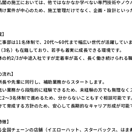
仏閣の施工においては、他ではなかなか学べない専門技術やノウ
請け案件が中心のため、施工管理だけでなく、企画・設計といっ
成】
工事部は11名体制で、20代～60代まで幅広い世代が活躍してい
員（3名）も在籍しており、若手も着実に成長できる環境です。
体の約2/3が中途入社ですが定着率が高く、長く働き続けられる
の流れ】
所長や先輩に同行し、補助業務からスタートします。
低い業務から段階的に経験できるため、未経験の方でも無理なく
に2～3名体制で進めるため、分からないこともすぐ相談可能です
けて育成する方針のため、安心して長期的なキャリア形成が可能
特徴】
る全国チェーンの店舗（イエローハット、スターバックス、はま寿