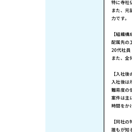
特に寺社
また、元
力です。
【組織構
配属先の
20代社
また、全
【入社後
入社後は
難易度の
案件は主
時間をか
【同社の
誰もが知