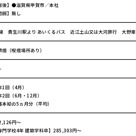
直後】●滋賀県甲賀市／本社
範囲】無し
津線 貴生川駅より あいくるバス 近江土山又は大河原行 大野
禁煙（喫煙場所あり）
～
年1回（4月）
2回（6月・12月）
基本給の5ヵ月分（平均）
,126円～
門学校4年 建築学科卒】285,303円～