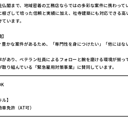
社仏閣まで、地域密着の工務店ならではの多彩な案件に携わって
に根ざして培った信頼と実績に加え、社寺建築にも対応できる高
けています。
境】
ィ豊かな案件があるため、「専門性を身につけたい」「他にはな
率があり、ベテラン社員によるフォローと腕を磨ける環境が揃っ
が取り組んでいる「緊急雇用対策事業」に賛同しています。
OK
キル】
動車免許（AT可）