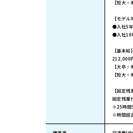
【短大・専
【モデル
●入社5
●入社10
【基本給
212,000
【大卒・専
【短大・専
【固定残
固定残業代
※25時間
※時間超
諸手当
交通費(