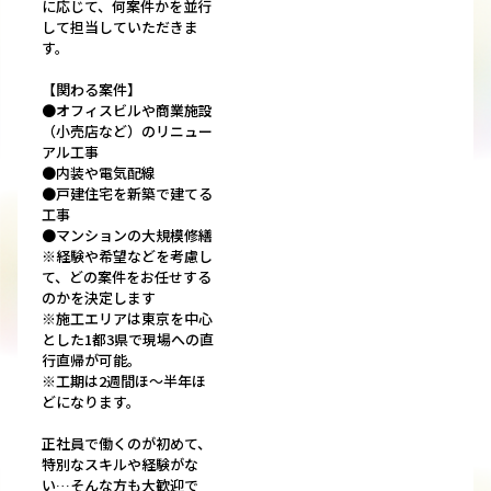
に応じて、何案件かを並行
して担当していただきま
す。
【関わる案件】
●オフィスビルや商業施設
（小売店など）のリニュー
アル工事
●内装や電気配線
●戸建住宅を新築で建てる
工事
●マンションの大規模修繕
※経験や希望などを考慮し
て、どの案件をお任せする
のかを決定します
※施工エリアは東京を中心
とした1都3県で現場への直
行直帰が可能。
※工期は2週間ほ～半年ほ
どになります。
正社員で働くのが初めて、
特別なスキルや経験がな
い…そんな方も大歓迎で