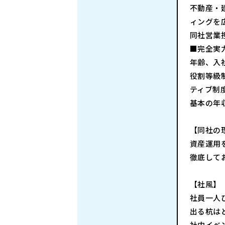
不動産・
ィングを
同社営業
■完全実
年齢、入
役割等級
ティブ制
基本の年
【同社の
資産運用
徹底して
【社風】
社員一人
出る杭は
社内イベ