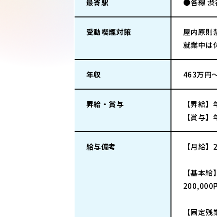
最寄駅
●各線 渋
受動喫煙対策
屋内原則
就業中は
年収
463万円
昇給・賞与
【昇給】
【賞与】
給与備考
【月給】2
【基本給
200,00
【固定残