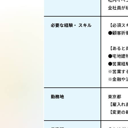
全社員が
必要な経験・ スキル
【必須ス
●顧客折
【あると
●宅地建
●営業経
※営業す
※金融や
勤務地
東京都
【雇入れ
【変更の