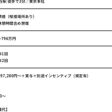
谷駅 徒歩で3分／東京本社
禁煙（喫煙場所あり）
休憩時間含め禁煙
～796万円
年1回
年2回
97,280円～＋賞与＋別途インセンティブ（規定有）
】
0円～
業代】