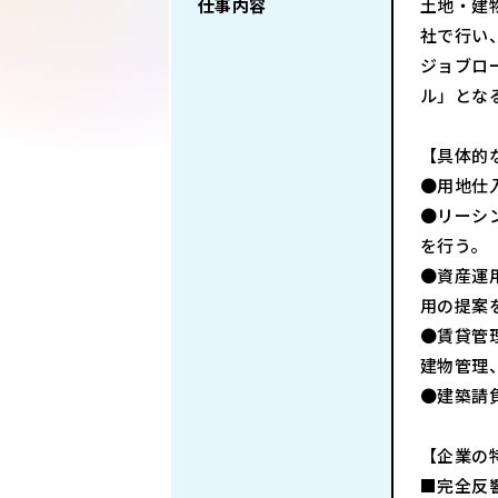
仕事内容
土地・建
社で行い
ジョブロ
ル」とな
【具体的
●用地仕
●リーシ
を行う。
●資産運
用の提案
●賃貸管
建物管理
●建築請
【企業の
■完全反