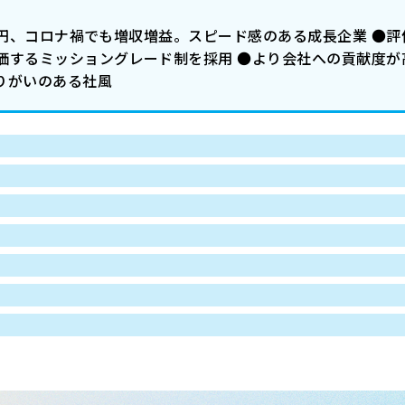
59億円、コロナ禍でも増収増益。スピード感のある成長企業 ●
価するミッショングレード制を採用 ●より会社への貢献度が
りがいのある社風