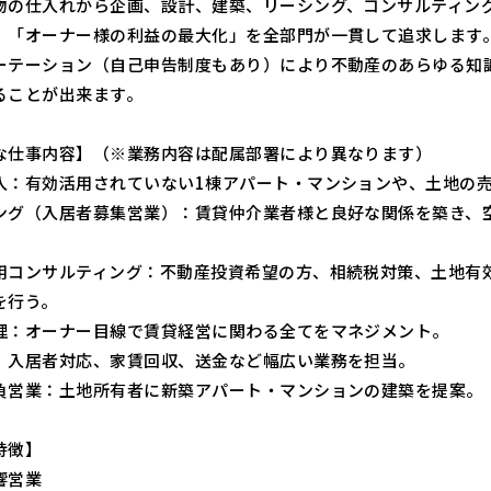
物の仕入れから企画、設計、建築、リーシング、コンサルティン
、「オーナー様の利益の最大化」を全部門が一貫して追求します
ーテーション（自己申告制度もあり）により不動産のあらゆる知
ることが出来ます。
な仕事内容】（※業務内容は配属部署により異なります）
入：有効活用されていない1棟アパート・マンションや、土地の
ング（入居者募集営業）：賃貸仲介業者様と良好な関係を築き、
用コンサルティング：不動産投資希望の方、相続税対策、土地有
を行う。
理：オーナー目線で賃貸経営に関わる全てをマネジメント。
、入居者対応、家賃回収、送金など幅広い業務を担当。
負営業：土地所有者に新築アパート・マンションの建築を提案。
特徴】
響営業