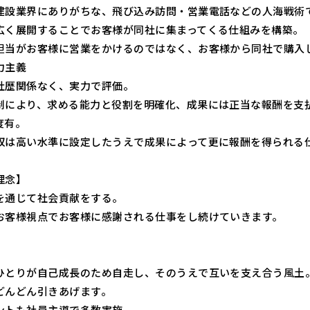
建設業界にありがちな、飛び込み訪問・営業電話などの人海戦術
広く展開することでお客様が同社に集まってくる仕組みを構築。
担当がお客様に営業をかけるのではなく、お客様から同社で購入
力主義
社歴関係なく、実力で評価。
制により、求める能力と役割を明確化、成果には正当な報酬を支
度有。
収は高い水準に設定したうえで成果によって更に報酬を得られる
理念】
を通じて社会貢献をする。
お客様視点でお客様に感謝される仕事をし続けていきます。
ひとりが自己成長のため自走し、そのうえで互いを支え合う風土
どんどん引きあげます。
ントも社員主導で多数実施。