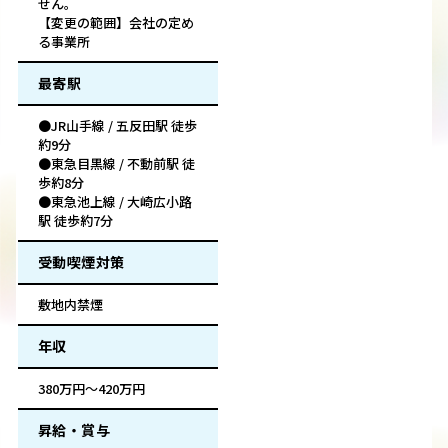
せん。
【変更の範囲】会社の定め
る事業所
最寄駅
●JR山手線 / 五反田駅 徒歩
約9分
●東急目黒線 / 不動前駅 徒
歩約8分
●東急池上線 / 大崎広小路
駅 徒歩約7分
受動喫煙対策
敷地内禁煙
年収
380万円～420万円
昇給・賞与