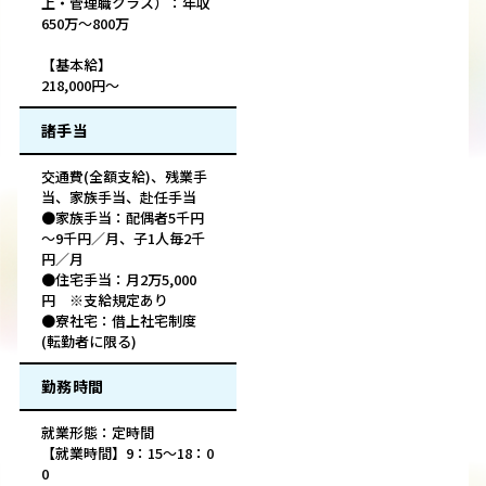
上・管理職クラス）：年収
650万～800万
【基本給】
218,000円～
諸手当
交通費(全額支給)、残業手
当、家族手当、赴任手当
●家族手当：配偶者5千円
～9千円／月、子1人毎2千
円／月
●住宅手当：月2万5,000
円 ※支給規定あり
●寮社宅：借上社宅制度
(転勤者に限る)
勤務時間
就業形態：定時間
【就業時間】9：15～18：0
0