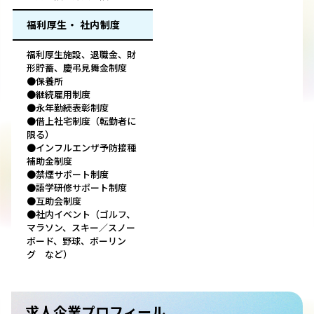
福利厚生・ 社内制度
福利厚生施設、退職金、財
形貯蓄、慶弔見舞金制度
●保養所
●継続雇用制度
●永年勤続表彰制度
●借上社宅制度（転勤者に
限る）
●インフルエンザ予防接種
補助金制度
●禁煙サポート制度
●語学研修サポート制度
●互助会制度
●社内イベント（ゴルフ、
マラソン、スキー／スノー
ボード、野球、ボーリン
グ など）
求人企業プロフィール