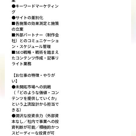
案
●キーワードマーケティン
グ
●サイトの差別化
■各施策の効果測定と施策
の立案
■外部パートナー（制作会
社）とのコミュニケーショ
ン・スケジュール管理
■SEO戦略・戦術を踏まえ
たコンテンツ作成・記事リ
ライト業務
【お仕事の特徴・やりが
い】
●未開拓市場への挑戦
（「どのような価値・コン
テンツを提供していくか」
という上流設計から担当で
きる）
●潤沢な投資余力（外部資
本なし／社内で事業への投
資判断が可能／積極的かつ
スピーディーな投資が可