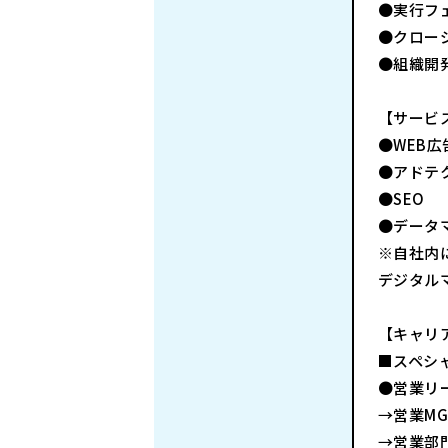
●実行フ
●クロー
●組織開
【サービ
●WEB
●アドテ
●SEO
●データ
※自社内
デジタル
【キャリ
■スペシ
●営業リ
→営業MG
→営業部