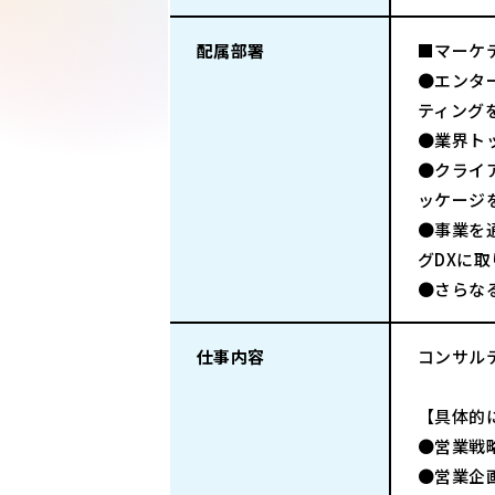
配属部署
■マーケ
●エンタ
ティング
●業界ト
●クライ
ッケージ
●事業を
グDXに
●さらな
仕事内容
コンサル
【具体的
●営業戦
●営業企