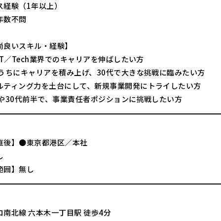
ス経験（1年以上）
年数不問
尚良いスキル・経験】
IT／Tech業界でのキャリアを伸ばしたい方
のうちにキャリアを積み上げ、30代で大きな挑戦に臨みたい方
ルティング力を土台にして、新規事業開発にトライしたい方
代や30代前半で、事業責任者ポジションに挑戦したい方
直後】●東京都港区／本社
し
範囲】無し
ロ南北線 六本木一丁目駅 徒歩4分