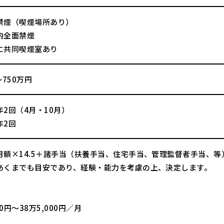
禁煙（喫煙場所あり）
内全面禁煙
に共同喫煙室あり
～750万円
2回（4月・10月）
年2回
月額×14.5＋諸手当（扶養手当、住宅手当、管理監督者手当、等
あくまでも目安であり、経験・能力を考慮の上、決定します。
】
00円〜38万5,000円／月