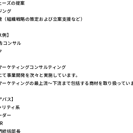
ェーズの提案
ジング
発（組織戦略の策定および立案支援など）
ス例】
広告コンサル
ク
マーケティングコンサルティング
にて事業開発を次々と実施しています。
マーケティングの最上流～下流まで包括する商材を取り扱ってい
アパス】
ャリティ系
ーダー
R
門統括部長