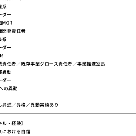
発系
ーダー
MGR
織開発責任者
ル系
ーダー
R
業責任者／既存事業グロース責任者／事業推進室長
部異動
ーダー
業への異動
も昇進／昇格／異動実績あり
キル・経験】
スにおける自信