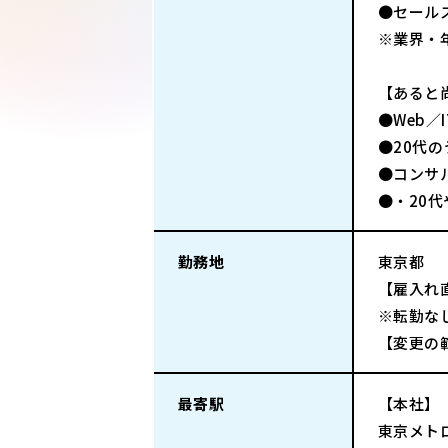
●セール
※業界・
【あると
●Web／
●20代
●コンサ
●・20
勤務地
東京都
【雇入れ
※転勤な
【変更の
最寄駅
【本社】
東京メト