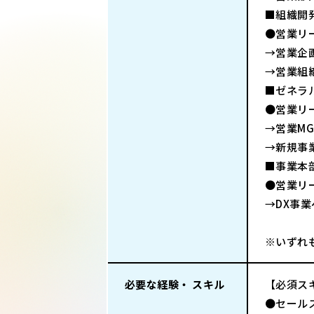
■組織開
●営業リ
→営業企画
→営業組
■ゼネラ
●営業リ
→営業MG
→新規事
■事業本
●営業リ
→DX事
※いずれ
必要な経験・ スキル
【必須ス
●セール