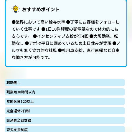
おすすめポイント
●業界において高い給与水準 ●丁寧にお客様をフォローし
ていく仕事です ●1日10件程度の御電話なので体力的にも
安心です。 ●インセンティブ支給が年4回 ●大阪勤務、転
勤なし ●アポは平日に固めているため土日休みが実現 ●ノ
ルマも無く協力的な社風 ●社用車支給、直行直帰など自由
な働き方が可能です。
転勤無し
残業月30時間以内
年間休日120以上
完全週休2日制
交通費全額支給
育児支援制度