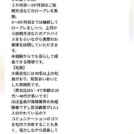
２か月目～3か月目はご説
明方法などのロープレを実
施。
3～8か月目までは継続して
ロープレをしつつ、上司か
ら説明方法などのアドバイ
スをもらいながら実際のお
客様を訪問していただきま
す。
未経験からでも安心して成
長できる環境です。
【社風】
大阪支社には40名以上の社
員がおり、和気あいあいと
した雰囲気です。
（男女比は6：4で年齢は20
代～40代が多いです）
ほぼ全員が保険業界の未経
験者ですし担当顧客が1人1
人分かれているので
コミュニケーションのコツ
を社内で共有することも多
く、協力しながら成長して