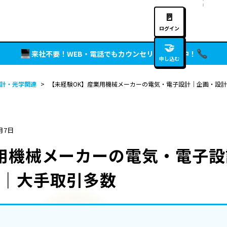
🚪
ログイン
🤝
来社不要！WEB・電話でもカウンセリング実施中！
申し込む
計・光学関連
>
【未経験OK】産業用機械メーカーの電気・電子設計｜企画・設
月7日
用機械メーカーの電気・電子
応｜大手取引多数