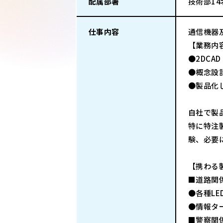
配属部署
技術部1
仕事内容
通信機器
【業務内
●2DC
●概念設
●製品化
自社で製
特に特注
験、必要
【携わる
■道路関
●各種L
●情報タ
■警察関