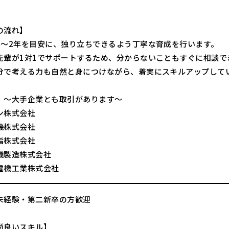
。
の流れ】
1〜2年を目安に、独り立ちできるよう丁寧な育成を行います。
先輩が1対1でサポートするため、分からないこともすぐに相談で
分で考える力も自然と身につけながら、着実にスキルアップして
】～大手企業とも取引があります～
ン株式会社
機株式会社
脂株式会社
機製造株式会社
電機工業株式会社
未経験・第二新卒の方歓迎
尚良いスキル】