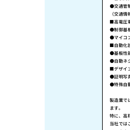
●交通管
（交通情
■高電圧
●制御基
●マイコ
■自動化
●基板性
●自動ネ
■デザイ
●証明写
●特殊自
製造業で
ます。
特に、高
当社では