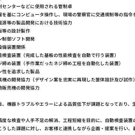
制センターなどに使用される管制卓
報を基にコンピュータ操作し、現場の警察官に交通規制等の指令
電源等の製品開発における技術協力
板等の設計製作
ン制御ソフト開発
設備装置関係
能検査装置（完成した基板の性能検査を自動で行う装置）
ジ締め装置（手作業だったネジ締め工程を自動化した装置）
ン性を追求した製品
真機の開発協力（デザイン案を忠実に再現した筐体設計及び試作
動販売機の開発協力
は、機器トラブルやエラーによる品質低下が課題となっており、
精度な検査や人手不足の解消、工程短縮を目的に、自動検査装置
こうした課題に対し、お客様と連携しながら企画・提案を行い、