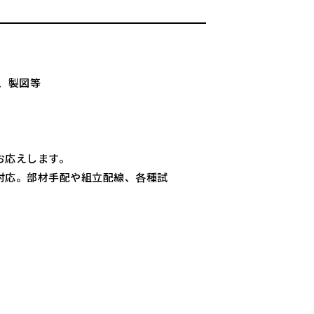
。
計、製図等
お応えします。
対応。部材手配や組立配線、各種試