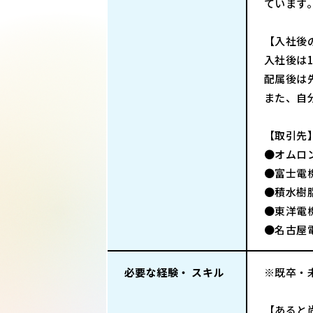
ています
【入社後
入社後は
配属後は
また、自
【取引先
●オムロ
●富士電
●積水樹
●東洋電
●名古屋
必要な経験・ スキル
※既卒・
【あると