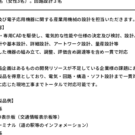
4名（女性3名）。回路設計３名
及び電子応用機器に関する産業用機械の設計を担当いただきます
容】
AD・専用CADを駆使し、電気的な性能や仕様の決定及び検討、設
計や基本設計、詳細設計、アートワーク設計、量産設計等
した機器の組み立て、調整、評価含め調達等を含め一貫で対応
品企画はあるものの開発リソースが不足している企業様の課題に
製品を得意としており、電気・回路・構造・ソフト設計まで一貫
に応じた現地工事までトータルで対応可能です。
製品例】
係
ED表示板（交通情報表示板等）
ーミナル（道の駅等のインフォメーション）
係