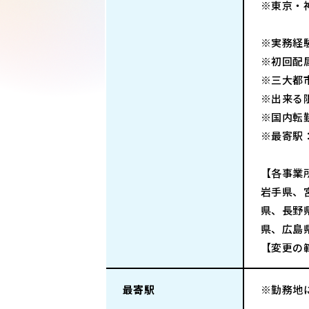
※東京・
※実務経
※初回配
※三大都
※出来る
※国内転
※最寄駅
【各事業
岩手県、
県、長野
県、広島
【変更の
最寄駅
※勤務地