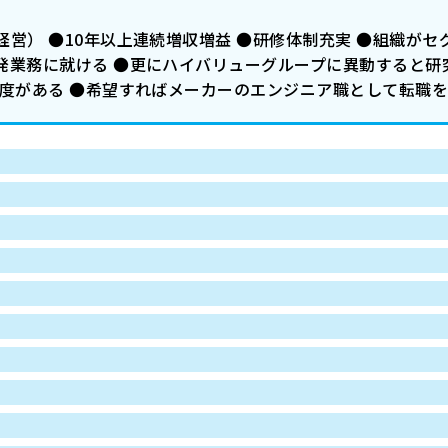
営） ●10年以上連続増収増益 ●研修体制充実 ●組織が
発業務に就ける ●更にハイバリューグループに異動すると研
制度がある ●希望すればメーカーのエンジニア職として転職