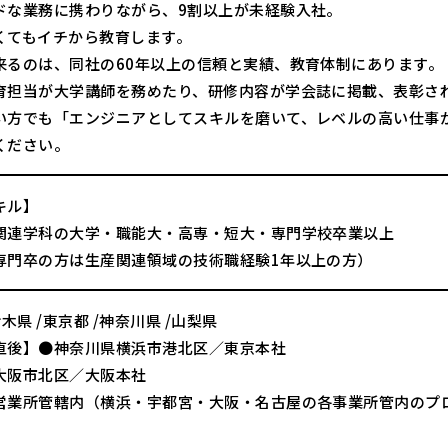
ドな業務に携わりながら、9割以上が未経験入社。
くてもイチから教育します。
来るのは、同社の60年以上の信頼と実績、教育体制にあります。
育担当が大学講師を務めたり、研修内容が学会誌に掲載、表彰さ
い方でも「エンジニアとしてスキルを磨いて、レベルの高い仕事
ください。
キル】
関連学科の大学・職能大・高専・短大・専門学校卒業以上
専門卒の方は生産関連領域の技術職経験1年以上の方）
栃木県 /東京都 /神奈川県 /山梨県
直後】●神奈川県横浜市港北区／東京本社
大阪市北区／大阪本社
営業所管轄内（横浜・宇都宮・大阪・名古屋の各事業所管内のプ