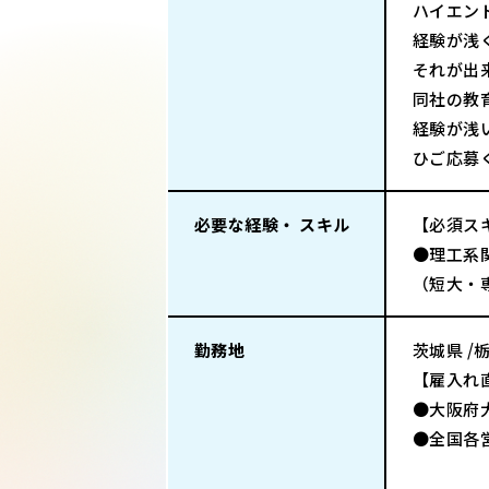
ハイエン
経験が浅
それが出
同社の教
経験が浅
ひご応募
必要な経験・ スキル
【必須ス
●理工系
（短大・
勤務地
茨城県 /
【雇入れ
●大阪府
●全国各