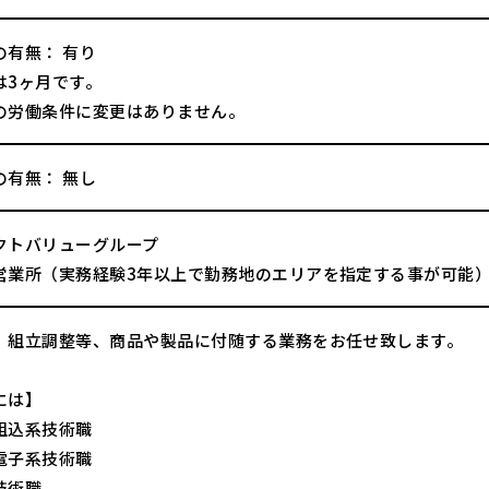
の有無： 有り
は3ヶ月です。
の労働条件に変更はありません。
の有無： 無し
クトバリューグループ
営業所（実務経験3年以上で勤務地のエリアを指定する事が可能
、組立調整等、商品や製品に付随する業務をお任せ致します。
には】
組込系技術職
電子系技術職
技術職