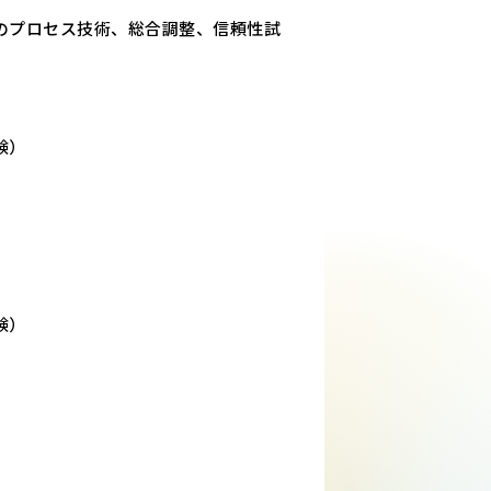
のプロセス技術、総合調整、信頼性試
験）
）
）
験）