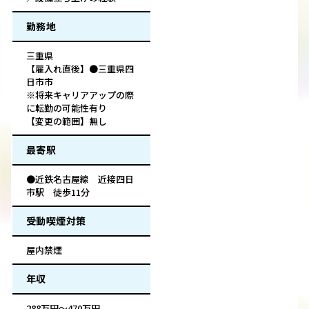
勤務地
三重県
【雇入れ直後】●三重県四
日市市
※将来キャリアアップの際
に転勤の可能性有り
【変更の範囲】無し
最寄駅
●近鉄名古屋線 近接四日
市駅 徒歩11分
受動喫煙対策
屋内禁煙
年収
288万円～470万円