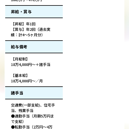
昇給・賞与
【昇給】年1回
【賞与】年2回（過去実
績：計4～5ヶ月分）
給与備考
【月給制】
18万4,000円～＋諸手当
【基本給】
18万4,000円～／月
諸手当
交通費(一部支給)、住宅手
当、残業手当
●通勤手当（月額5万円ま
で支給）
●転勤手当（2万円～4万