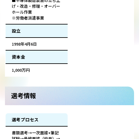
■半導体製造装置の立ち上
げ・改造・修理・オーバー
ホール作業
※労働者派遣事業
設立
1998年4月6日
資本金
1,000万円
選考情報
選考プロセス
書類選考→一次面接+筆記
試験→最終面接（役員）→