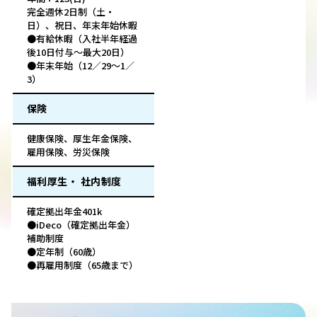
完全週休2日制（土・
日）、祝日、年末年始休暇
●有給休暇（入社半年経過
後10日付与～最大20日）
●年末年始（12／29～1／
3）
保険
健康保険、厚生年金保険、
雇用保険、労災保険
福利厚生・ 社内制度
確定拠出年金401k
●iDeco（確定拠出年金）
補助制度
●定年制（60歳）
●再雇用制度（65歳まで）