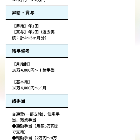
昇給・賞与
【昇給】年1回
【賞与】年2回（過去実
績：計4～5ヶ月分）
給与備考
【月給制】
18万4,000円～＋諸手当
【基本給】
18万4,000円～／月
諸手当
交通費(一部支給)、住宅手
当、残業手当
●通勤手当（月額5万円ま
で支給）
●転勤手当（2万円～4万