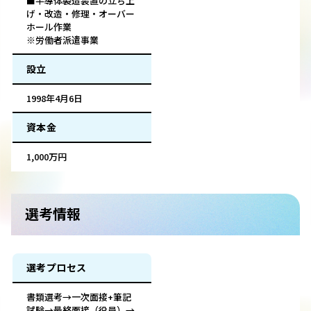
■半導体製造装置の立ち上
げ・改造・修理・オーバー
ホール作業
※労働者派遣事業
設立
1998年4月6日
資本金
1,000万円
選考情報
選考プロセス
書類選考→一次面接+筆記
試験→最終面接（役員）→