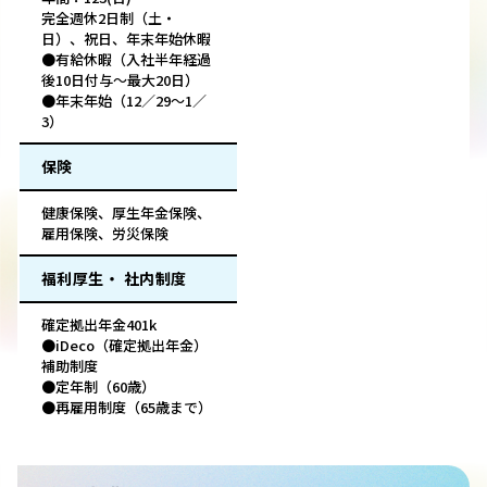
完全週休2日制（土・
日）、祝日、年末年始休暇
●有給休暇（入社半年経過
後10日付与～最大20日）
●年末年始（12／29～1／
3）
保険
健康保険、厚生年金保険、
雇用保険、労災保険
福利厚生・ 社内制度
確定拠出年金401k
●iDeco（確定拠出年金）
補助制度
●定年制（60歳）
●再雇用制度（65歳まで）