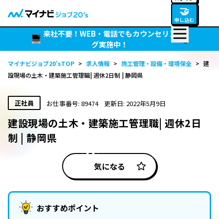
🤝
申し込む
来社不要！WEB・電話でもカウンセリン
グ実施中！
マイナビジョブ20’sTOP
>
求人情報
>
施工管理・設備・環境保全
>
建
設現場の土木・建築施工管理職| 週休2日制 | 静岡県
正社員
お仕事番号: 89474
更新日: 2022年5月9日
建設現場の土木・建築施工管理職| 週休2日
制 | 静岡県
気になる
おすすめポイント