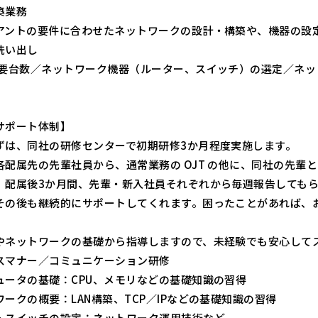
築業務
アントの要件に合わせたネットワークの設計・構築や、機器の設
洗い出し
必要台数／ネットワーク機器（ルーター、スイッチ）の選定／ネ
）
サポート体制】
ずは、同社の研修センターで初期研修3か月程度実施します。
各配属先の先輩社員から、通常業務の OJT の他に、同社の先輩
、配属後3か月間、先輩・新入社員それぞれから毎週報告しても
その後も継続的にサポートしてくれます。困ったことがあれば、
やネットワークの基礎から指導しますので、未経験でも安心して
スマナー／コミュニケーション研修
ュータの基礎：CPU、メモリなどの基礎知識の習得
ークの概要：LAN構築、TCP／IPなどの基礎知識の習得
・スイッチの設定：ネットワーク運用技術など