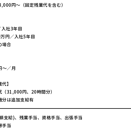
8,000円～（固定残業代を含む）
】
／入社3年目
70万円／入社5年目
の場合
】
0円～／月
業代】
（31,000円、20時間分）
過分は追加支給有
全額支給)、残業手当、資格手当、出張手当
得手当