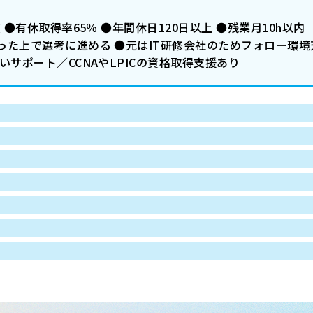
●有休取得率65％ ●年間休日120日以上 ●残業月10h以内 
た上で選考に進める ●元はIT研修会社のためフォロー環境充
いサポート／CCNAやLPICの資格取得支援あり