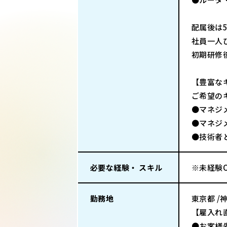
配属後は
社員一人
初期研修
【豊富な
ご希望の
●マネジ
●マネジ
●技術者
必要な経験・ スキル
※未経験
勤務地
東京都 /
【雇入れ直
●お客様