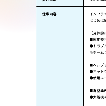
仕事内容
インフラ
はじめは
【具体的
■運用監
●トラブ
※チーム
■ヘルプ
●ネット
●使用ユ
■調整業
●大規模