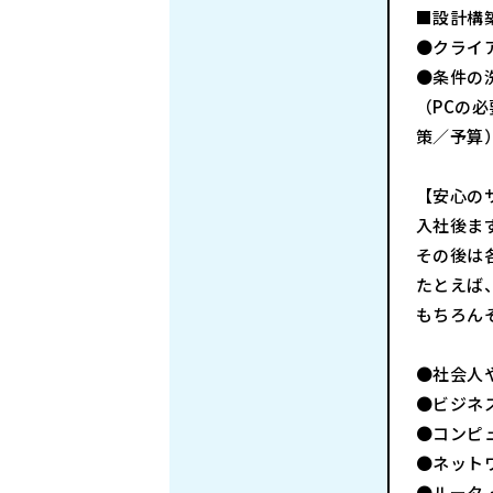
■設計構
●クライ
●条件の
（PCの
策／予算
【安心の
入社後ま
その後は
たとえば
もちろん
●社会人
●ビジネ
●コンピ
●ネットワ
●ルータ