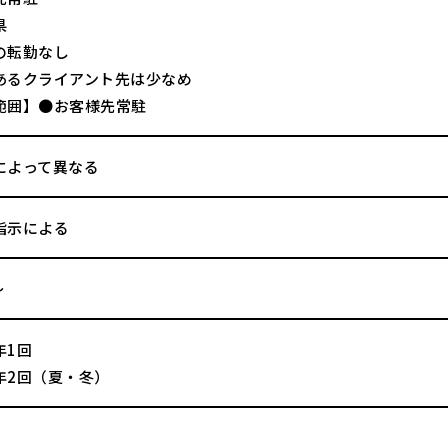
県
の転勤なし
あるクライアント先は少なめ
範囲】●お客様先常駐
によって異なる
指示による
～
年1回
年2回（夏・冬）