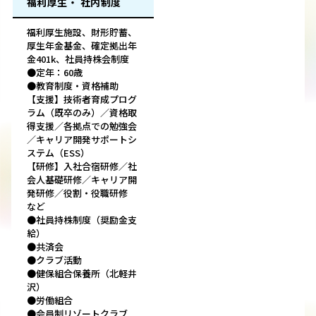
福利厚生・ 社内制度
福利厚生施設、財形貯蓄、
厚生年金基金、確定拠出年
金401k、社員持株会制度
●定年：60歳
●教育制度・資格補助
【支援】技術者育成プログ
ラム（既卒のみ）／資格取
得支援／各拠点での勉強会
／キャリア開発サポートシ
ステム（ESS）
【研修】入社合宿研修／社
会人基礎研修／キャリア開
発研修／役割・役職研修
など
●社員持株制度（奨励金支
給）
●共済会
●クラブ活動
●健保組合保養所（北軽井
沢）
●労働組合
●会員制リゾートクラブ