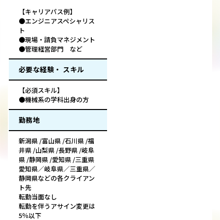
【キャリアパス例】
●エンジニアスペシャリス
ト
●現場・請負マネジメント
●管理経営部門 など
必要な経験・ スキル
【必須スキル】
●機械系の学科出身の方
勤務地
新潟県 /富山県 /石川県 /福
井県 /山梨県 /長野県 /岐阜
県 /静岡県 /愛知県 /三重県
愛知県／岐阜県／三重県／
静岡県などの各クライアン
ト先
転勤当面なし
転勤を伴うアサイン変更は
5％以下