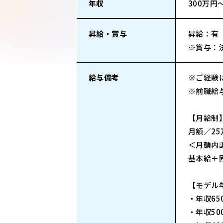
年収
300万円
昇給・賞与
昇給：有
※賞与：
給与備考
※ご経験
※前職給
【月給制
月額／25
＜月額内
基本給＋固
【モデル
・年収65
・年収50