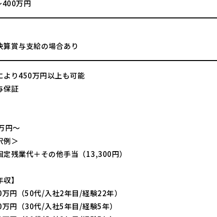
～400万円
決算賞与支給の場合あり
により450万円以上も可能
与保証
】
万円～
訳例＞
定残業代＋その他手当（13,300円）
年収】
0万円（50代/入社2年目/経験22年）
0万円（30代/入社5年目/経験5年）