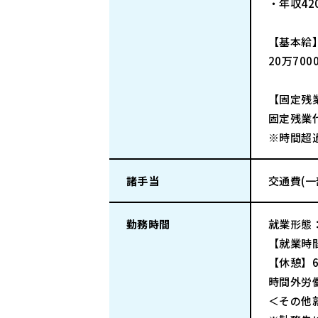
・年収42
【基本給
20万70
【固定残
固定残業代
※時間超
諸手当
交通費(
勤務時間
就業形態
【就業時間
【休憩】6
時間外労
＜その他