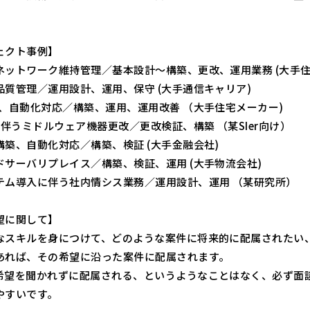
ェクト事例】
ネットワーク維持管理／基本設計〜構築、更改、運用業務 (大手住
品質管理／運用設計、運用、保守 (大手通信キャリア)
築、自動化対応／構築、運用、運用改善 （大手住宅メーカー)
に伴うミドルウェア機器更改／更改検証、構築 （某SIer向け）
構築、自動化対応／構築、検証 (大手金融会社)
ドサーバリプレイス／構築、検証、運用 (大手物流会社)
テム導入に伴う社内情シス業務／運用設計、運用 （某研究所）
望に関して】
なスキルを身につけて、どのような案件に将来的に配属されたい
あれば、その希望に沿った案件に配属されます。
希望を聞かれずに配属される、というようなことはなく、必ず面
やすいです。