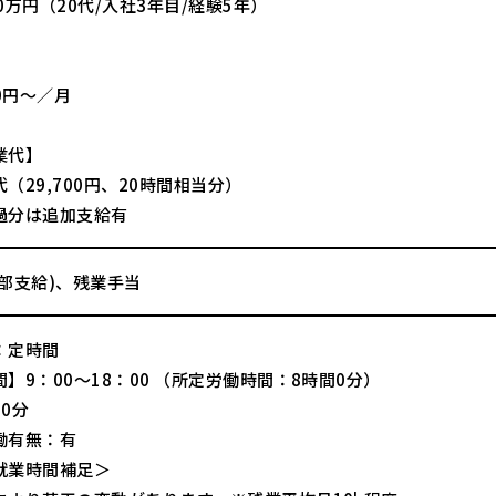
0万円（20代/入社3年目/経験5年）
】
00円～／月
業代】
（29,700円、20時間相当分）
過分は追加支給有
一部支給)、残業手当
：定時間
】9：00～18：00 （所定労働時間：8時間0分）
0分
働有無：有
就業時間補足＞