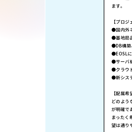
ます。
【プロジ
●国内外
●基地局
●DB構
●EOSL
●サーバ
●クラウ
●新シス
【配属希
どのよう
が明確で
まったく
望は通り