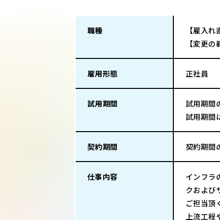
職種
【雇入れ
【変更の
雇用形態
正社員
試用期間
試用期間
試用期間
契約期間
契約期間
仕事内容
インフラ
クおよび
ご担当頂
上流工程