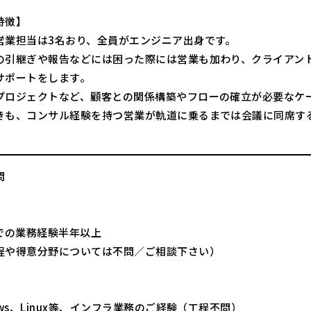
特徴】
営業担当は3名おり、全員がエンジニア出身です。
の引継ぎや報告などには困った際には営業も加わり、クライアン
サポートをします。
プロジェクトなど、顧客との関係構築やフローの確立が必要なケ
きも、コンサル経験を持つ営業が軌道に乗るまでは会議に同席す
。
問
界での業務経験半年以上
程や得意分野については不問／ご相談下さい）
ows、Linux等、インフラ業務のご経験（工程不問）