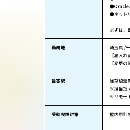
●Orac
●ネット
まずは、
勤務地
埼玉県 /
【雇入れ直
【変更の
最寄駅
浅草線宝
※担当頂
※リモー
受動喫煙対策
屋内原則