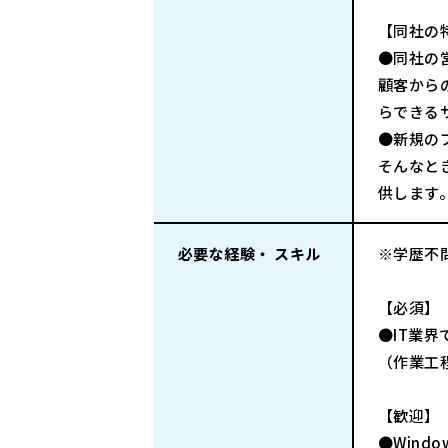
【同社の
●同社の
顧客から
らできる
●新規の
そんなと
供します
必要な経験・ スキル
※学歴不
【必須】
●IT業
（作業工
【歓迎】
●Wind