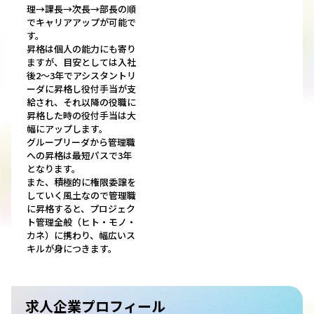
理→課長→次長→部長の順
でキャリアアップが可能で
す。
昇格は個人の能力にも寄り
ますが、目安としては入社
後2～3年でアシスタントリ
ーダに昇格し役付手当が支
給され、それ以降の役職に
昇格した時の役付手当は大
幅にアップします。
グループリーダから管理職
への昇格は最短パスで3年
となります。
また、積極的に権限委譲を
していく風土なので管理職
に昇格すると、プロジェク
ト管理全般（ヒト・モノ・
カネ）に携わり、幅広いス
キルが身につきます。
求人企業プロフィール