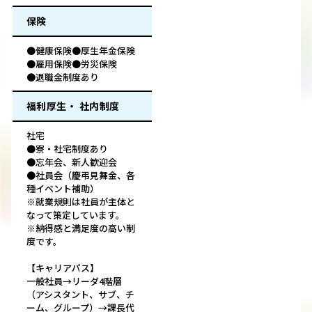
保険
●健康保険●厚生年金保険
●雇用保険●労災保険
●退職金制度あり
福利厚生・ 社内制度
社宅
●寮・社宅制度あり
●忘年会、新人歓迎会
●社員会（慶弔見舞金、各
種イベント補助）
※就業規則は社員が主体と
なって策定しています。
※納得感と満足度の高い制
度です。
【キャリアパス】
一般社員→リーダ4階層
（アシスタント、サブ、チ
ーム、グループ）→課長代